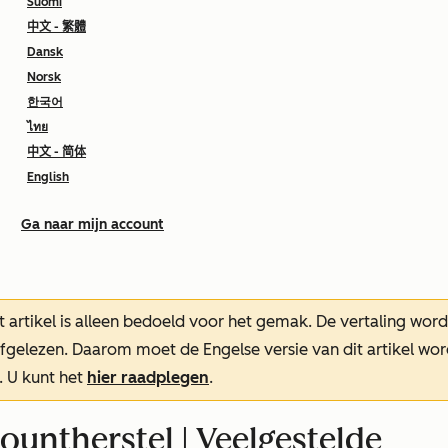
Suomi
中文 - 繁體
Dansk
Norsk
한국어
ไทย
中文 - 简体
English
Ga naar mijn account
t artikel is alleen bedoeld voor het gemak.
De vertaling wor
oefgelezen. Daarom moet de Engelse versie van dit artikel w
. U kunt het
hier raadplegen
.
untherstel | Veelgestelde