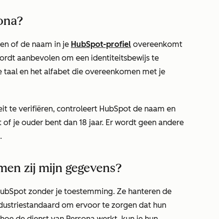
ona?
en of de naam in je
HubSpot-profiel
overeenkomt
wordt aanbevolen om een identiteitsbewijs te
 taal en het alfabet die overeenkomen met je
it te verifiëren, controleert HubSpot de naam en
et of je ouder bent dan 18 jaar. Er wordt geen andere
.
rmen zij mijn gegevens?
HubSpot zonder je toestemming. Ze hanteren de
ndustriestandaard om ervoor te zorgen dat hun
r hoe de dienst van Persona werkt, kun je hun