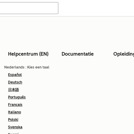
Helpcentrum (EN)
Documentatie
Opleidin
Nederlands
: Kies een taal
Español
Deutsch
日本語
Português
Français
Italiano
Polski
Svenska