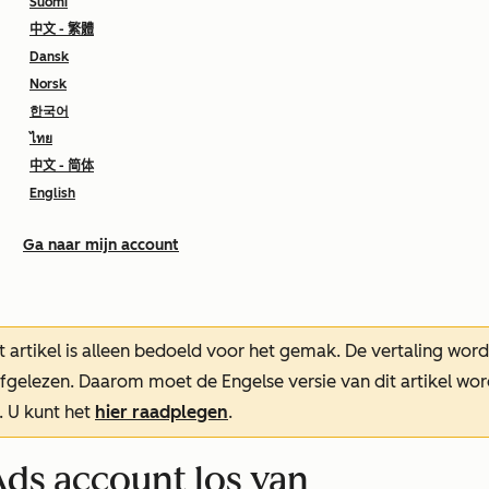
Suomi
中文 - 繁體
Dansk
Norsk
한국어
ไทย
中文 - 简体
English
Ga naar mijn account
t artikel is alleen bedoeld voor het gemak.
De vertaling wor
oefgelezen. Daarom moet de Engelse versie van dit artikel w
. U kunt het
hier raadplegen
.
ds account los van