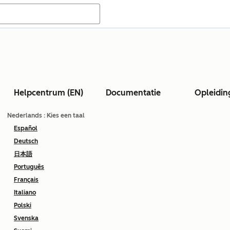
Helpcentrum (EN)
Documentatie
Opleidin
Nederlands
: Kies een taal
Español
Deutsch
日本語
Português
Français
Italiano
Polski
Svenska