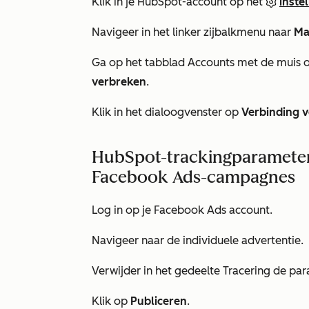
Klik in je HubSpot-account op het
inste
Navigeer in het linker zijbalkmenu naar
Ma
Ga op het tabblad
Accounts
met de muis o
verbreken
.
Klik in het dialoogvenster op
Verbinding 
HubSpot-trackingparameters
Facebook Ads-campagnes
Log in op je Facebook Ads account.
Navigeer naar de individuele advertentie.
Verwijder in het gedeelte
Tracering
de para
Klik op
Publiceren
.