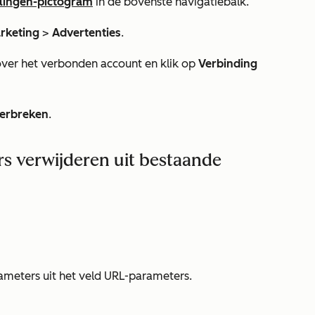
llingen-pictogram
in de bovenste navigatiebalk.
rketing
>
Advertenties
.
ver het verbonden account en klik op
Verbinding
verbreken
.
 verwijderen uit bestaande
meters uit het veld
URL-parameters
.