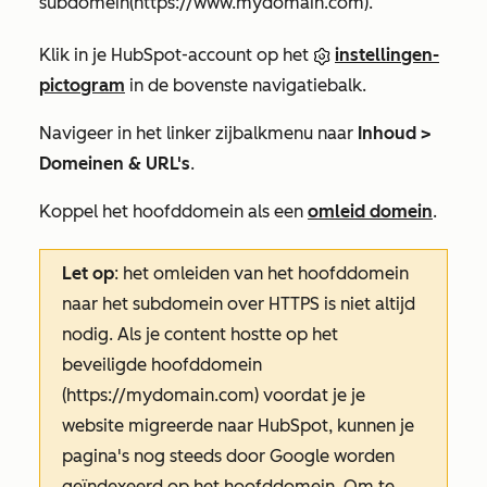
subdomein
(https://www.mydomain.com)
.
Klik in je HubSpot-account op het
instellingen-
pictogram
in de bovenste navigatiebalk.
Navigeer in het linker zijbalkmenu naar
Inhoud >
Domeinen & URL's
.
Koppel het hoofddomein als een
omleid domein
.
Let op
: het omleiden van het hoofddomein
naar het subdomein over HTTPS is niet altijd
nodig. Als je content hostte op het
beveiligde hoofddomein
(https://mydomain.com) voordat je je
website migreerde naar HubSpot, kunnen je
pagina's nog steeds door Google worden
geïndexeerd op het hoofddomein. Om te