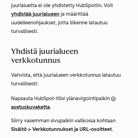
juurialuetta ei ole yhdistetty HubSpotiin. Voit
yhdistää juurialueen
ja määrittää
uudelleenohjaukset, jotta liikenne latautuu
turvallisesti.
Yhdistä juurialueen
verkkotunnus
Vahvista, että juurialueen verkkotunnus latautuu
turvallisesti:
Napsauta HubSpot-tilisi ylänavigointipalkin
asetuskuvaketta
.
Siirry vasemman sivupalkin valikossa kohtaan
Sisältö > Verkkotunnukset ja URL-osoitteet
.