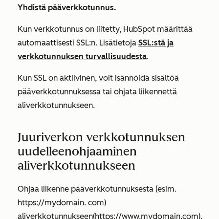
Yhdistä pääverkkotunnus.
Kun verkkotunnus on liitetty, HubSpot määrittää
automaattisesti SSL:n. Lisätietoja
SSL:stä ja
verkkotunnuksen turvallisuudesta
.
Kun SSL on aktiivinen, voit isännöidä sisältöä
pääverkkotunnuksessa tai ohjata liikennettä
aliverkkotunnukseen.
Juuriverkon verkkotunnuksen
uudelleenohjaaminen
aliverkkotunnukseen
Ohjaa liikenne pääverkkotunnuksesta (esim.
https://mydomain.
com
)
aliverkkotunnukseen
(https://www.mydomain.com
).