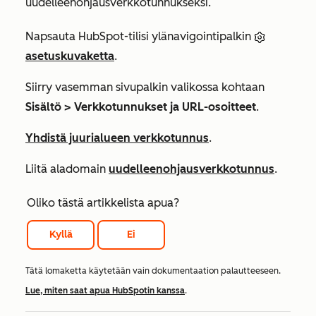
uudelleenohjausverkkotunnukseksi.
Napsauta HubSpot-tilisi ylänavigointipalkin
asetuskuvaketta
.
Siirry vasemman sivupalkin valikossa kohtaan
Sisältö > Verkkotunnukset ja URL-osoitteet
.
Yhdistä juurialueen verkkotunnus
.
Liitä aladomain
uudelleenohjausverkkotunnus
.
Oliko tästä artikkelista apua?
Kyllä
Ei
Tätä lomaketta käytetään vain dokumentaation palautteeseen.
Lue, miten saat apua HubSpotin kanssa
.