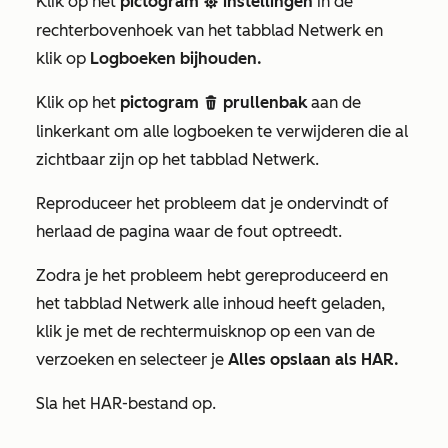
Klik op het
pictogram
instellingen
in de
settings
rechterbovenhoek van het tabblad
Netwerk
en
klik op
Logboeken bijhouden.
Klik op het
pictogram
prullenbak
aan de
delete
linkerkant om alle logboeken te verwijderen die al
zichtbaar zijn op het tabblad
Netwerk
.
Reproduceer het probleem dat je ondervindt of
herlaad de pagina waar de fout optreedt.
Zodra je het probleem hebt gereproduceerd en
het tabblad
Netwerk
alle inhoud heeft geladen,
klik je met de rechtermuisknop op een van de
verzoeken en selecteer je
Alles opslaan als HAR
.
Sla het HAR-bestand op.