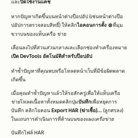
และ
ปิดใช้งานแคช
หากปัญหาเกิดขึ้นบนหน้าต่างป๊อปอัป (เช่นหน้าต่างป๊อ
ปอัปการตรวจสอบสิทธิ์) ให้คลิก
ไอคอนการตั้ง
ที่มุม
settings
ขวาบนของแท็บเครือ
ข่าย
เลื่อนลงไปที่ส่วน
ส่วนกลาง
และเลือกช่องทำเครื่องหมาย
เปิด DevTools อัตโนมัติสำหรับป๊อปอัป
ทำซ้ำปัญหาที่คุณพบหรือโหลดหน้าเว็บที่มีข้อผิดพลาด
เกิดขึ้น
เมื่อคุณทำซ้ำปัญหาแล้วให้รอสักครู่เพื่อให้แท็บเครือ
ข่าย
โหลดเนื้อหาทั้งหมดคลิกปุ่ม
บันทึก
เพื่อหยุดการ
บันทึก คลิกไอคอน
Export HAR (ฆ่าเชื้อ)...
(ลูกศรลง)
ในแถบการดำเนินการที่ด้านบนของแผง
เครือข่าย
บันทึกไฟล์ HAR