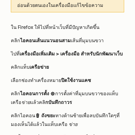
อ่อนด้วยตนเองในเครื่องมือแก้ไขข้อความ
ใน Firefox ให้ไปที่หน้าเว็บที่มีปัญหาเกิดขึ้น
คลิก
ไอคอนเส้นแนวนอนสาม
เส้นที่มุมบนขวา
ไปที่
เครื่องมือเพิ่มเติม > เครื่องมือ
สำหรับนักพัฒนาเว็บ
คลิกแท็บ
เครือข่าย
เลือกช่องทำเครื่องหมาย
ปิดใช้งานแคช
คลิก
ไอคอนการตั้ง
การตั้งค่าที่มุมบนขวาของแท็บ
settings
เครือ
ข่าย
แล้วคลิ
กบันทึกถาวร
คลิกไอคอน
ถังขยะ
ทางด้านซ้ายเพื่อลบบันทึกใดๆที่
delete
มองเห็นได้แล้วในแท็บเครือ
ข่าย