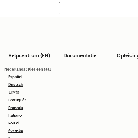
Helpcentrum (EN)
Documentatie
Opleidin
Nederlands
: Kies een taal
Español
Deutsch
日本語
Português
Français
Italiano
Polski
Svenska