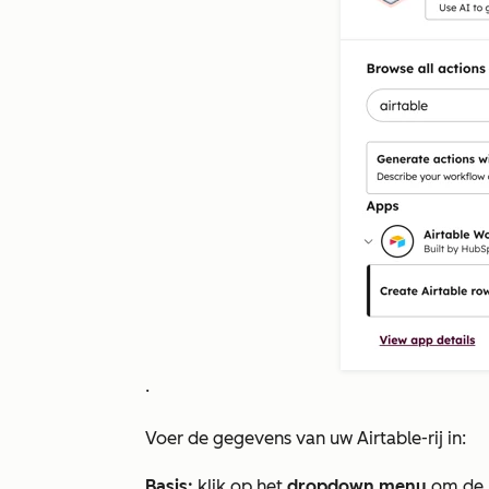
.
Voer de gegevens van uw Airtable-rij in:
Basis:
klik op het
dropdown menu
om de 