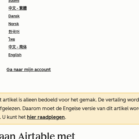
Suomi
中文 - 繁體
Dansk
Norsk
한국어
ไทย
中文 - 简体
English
Ga naar mijn account
t artikel is alleen bedoeld voor het gemak.
De vertaling wor
oefgelezen. Daarom moet de Engelse versie van dit artikel w
. U kunt het
hier raadplegen
.
aan Airtable met