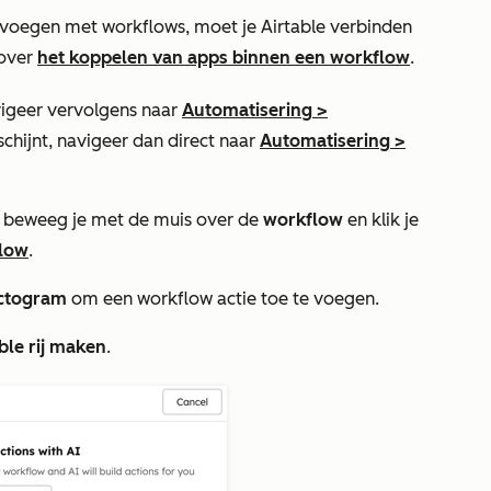
evoegen met workflows, moet je Airtable verbinden
 over
het koppelen van apps binnen een workflow
.
igeer vervolgens naar
Automatisering
>
schijnt, navigeer dan direct naar
Automatisering
>
 beweeg je met de muis over de
workflow
en klik je
low
.
ctogram
om een workflow actie toe te voegen.
ble rij maken
.