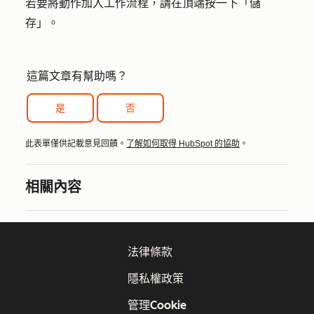
若要將動作加入工作流程，請在頂端按一下「
儲
存」
。
這篇文章有幫助嗎？
是
否
此表單僅供記載意見回饋。
了解如何取得 HubSpot 的協助
。
相關內容
法律條款
隱私權政策
管理Cookie