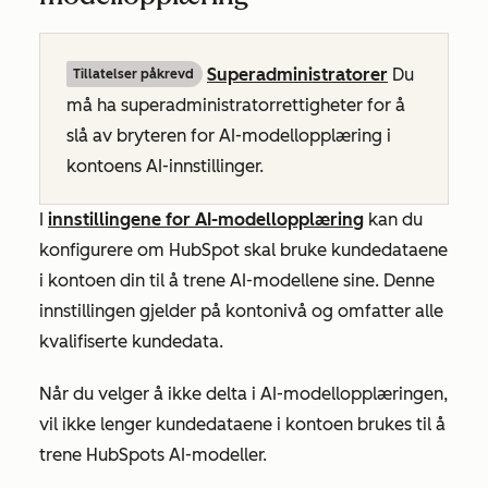
Superadministratorer
Du
Tillatelser påkrevd
må ha superadministratorrettigheter for å
slå av
bryteren
for
AI-modellopplæring
i
kontoens AI-innstillinger.
I
innstillingene for AI-modellopplæring
kan du
konfigurere om HubSpot skal bruke kundedataene
i kontoen din til å trene AI-modellene sine. Denne
innstillingen gjelder på kontonivå og omfatter alle
kvalifiserte kundedata.
Når du velger å ikke delta i AI-modellopplæringen,
vil ikke lenger kundedataene i kontoen brukes til å
trene HubSpots AI-modeller.