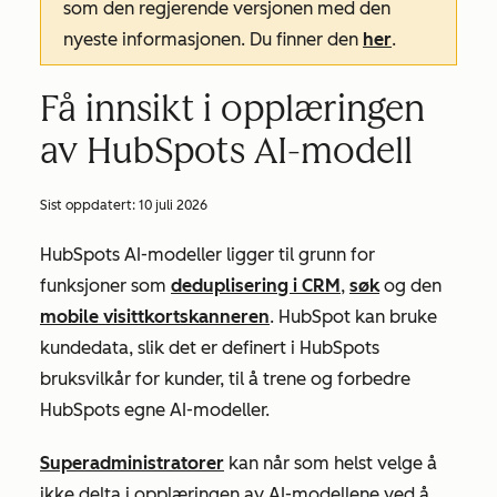
som den regjerende versjonen med den
nyeste informasjonen. Du finner den
her
.
Få innsikt i opplæringen
av HubSpots AI-modell
Sist oppdatert:
10 juli 2026
HubSpots AI-modeller ligger til grunn for
funksjoner som
deduplisering i CRM
,
søk
og den
mobile visittkortskanneren
. HubSpot kan bruke
kundedata, slik det er definert i HubSpots
bruksvilkår for kunder, til å trene og forbedre
HubSpots egne AI-modeller.
Superadministratorer
kan når som helst velge å
ikke delta i opplæringen av AI-modellene ved å