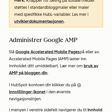
Merk:
Knapper for deling på sosiale medier
støttes i standardbloggmaler eller maler
med spesifikke HubL-variabler. Les mer i
utviklerdokumentasjonen
.
Administrer Google AMP
Slå
Google Accelerated Mobile Pages
på eller av.
Accelerated Mobile Pages (AMP) laster inn
innholdet ditt umiddelbart. Lær mer om
bruk av
AMP på bloggen din
.
I HubSpot-kontoen din klikker du på
innstillinger-ikonet
i den øverste
navigasjonslinjen.
I menyen i venstre sidefelt navigerer du til
Innhold