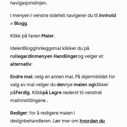
navigasjonslinjen.
I menyen i venstre sidefelt navigerer du til
Innhold
>
Blogg
.
Klikk på fanen
Maler
.
I
delen
Blogginnleggsmal
klikker du på
rullegardinmenyen Handlinger
og velger et
alternativ
:
Endre mal
:
velg en annen mal. På skjermbildet for
valg av mal velger du
den
nye
malen og
klikker
på
Ferdig.
Klikk
på
Lagre
nederst til venstre
i
malinnstillingene
.
Rediger
: for å redigere malen i
designbehandleren. Lær mer om
hvordan du