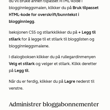
du vil bruke annen tilpasset HTML-kode i
blogginnleggsmalen, klikker du på
Bruk tilpasset
HTML-kode for overskrift/bunntekst i
blogginnlegg
.
I
seksjonen CSS og stilark
klikker du på
+ Legg til
stilark
for å legge til et stilark til blogglisten og
blogginnleggsmalene.
I dialogboksen klikker du på rullegardinmenyen
Velg et stilark
og velger et stilark. Klikk deretter
på
Legg til
.
Når du er ferdig, klikker du på
Lagre
nederst til
venstre.
Administrer bloggabonnementer