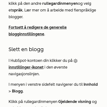
klikk på den andre
rullegardinmenyen
og velg
et
språk
. Lær mer om å arbeide med flerspråklige
blogger.
Fortsett å redigere de generelle
blogginnstillingene
.
Slett en blogg
I HubSpot-kontoen din klikker du på
innstillinger-ikonet
i den øverste
navigasjonslinjen.
I menyen i venstre sidefelt navigerer du til
Innhold
>
Blogg
.
Klikk på rullegardinmenyen
Gjeldende visning
og