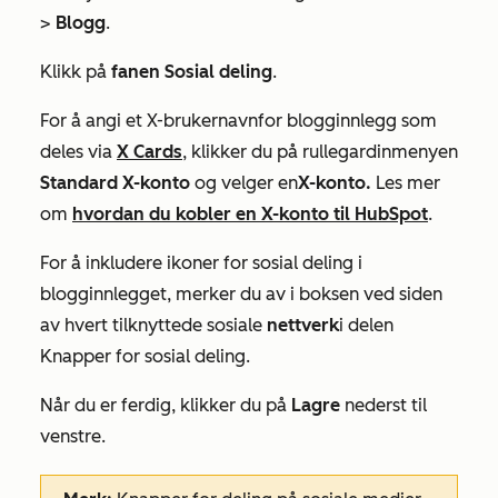
>
Blogg
.
Klikk på
fanen Sosial deling
.
For å angi et
X-brukernavn
for blogginnlegg som
deles via
X Cards
, klikker du på rullegardinmenyen
Standard X-konto
og velger en
X-konto.
Les mer
om
hvordan du kobler en X-konto til HubSpot
.
For å inkludere ikoner for sosial deling i
blogginnlegget, merker du av i boksen ved siden
av hvert tilknyttede sosiale
nettverk
i delen
Knapper for sosial deling
.
Når du er ferdig, klikker du på
Lagre
nederst til
venstre.