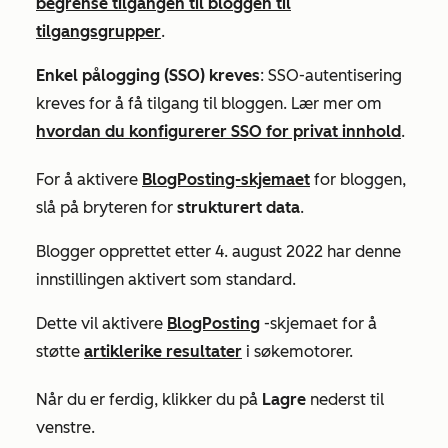
begrense tilgangen til bloggen til
tilgangsgrupper
.
Enkel pålogging (SSO) kreves
: SSO-autentisering
kreves for å få tilgang til bloggen. Lær mer om
hvordan du konfigurerer SSO for privat innhold
.
For å aktivere
BlogPosting-skjemaet
for bloggen,
slå på bryteren for
strukturert data
.
Blogger opprettet etter 4. august 2022 har denne
innstillingen aktivert som standard.
Dette vil aktivere
BlogPosting
-skjemaet for å
støtte
artiklerike resultater
i søkemotorer.
Når du er ferdig, klikker du på
Lagre
nederst til
venstre.