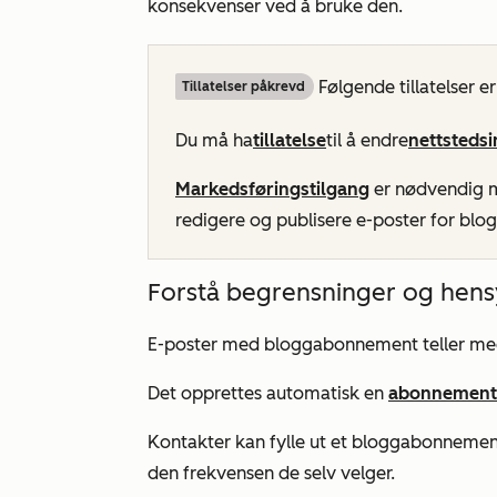
konsekvenser ved å bruke den.
Følgende tillatelser e
Tillatelser påkrevd
Du må ha
tillatelse
til å endre
nettstedsi
Markedsføringstilgang
er nødvendig
redigere og publisere e-poster for bl
Forstå begrensninger og hen
E-poster med bloggabonnement teller me
Det opprettes automatisk en
abonnement
Kontakter kan fylle ut et bloggabonnemen
den frekvensen de selv velger.