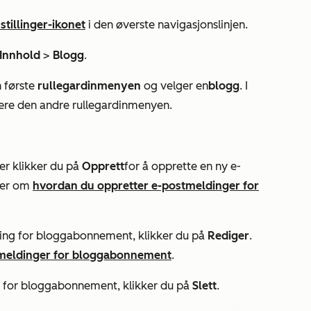
stillinger-ikonet
i den øverste navigasjonslinjen.
Innhold
>
Blogg
.
n første
rullegardinmenyen
og velger en
blogg
. I
 være den andre rullegardinmenyen.
ter
klikker du på
Opprett
for å opprette en ny e-
mer om
hvordan du oppretter e-postmeldinger for
ding for bloggabonnement, klikker du på
Rediger
.
tmeldinger for bloggabonnement
.
ng for bloggabonnement, klikker du på
Slett
.