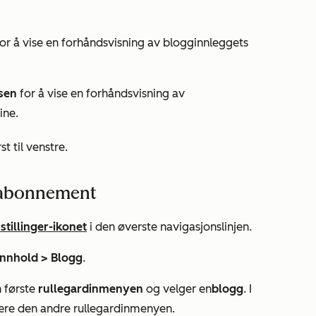
or å vise en forhåndsvisning av blogginnleggets
sen
for å vise en forhåndsvisning av
ine.
t til venstre.
ggabonnement
stillinger-ikonet
i den øverste navigasjonslinjen.
Innhold >
Blogg
.
n første
rullegardinmenyen
og velger en
blogg
. I
 være den andre rullegardinmenyen.