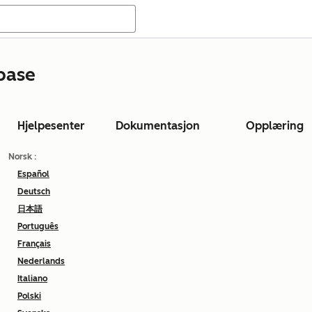
base
Hjelpesenter
Dokumentasjon
Opplæring
Norsk
:
Español
Deutsch
日本語
Português
Français
Nederlands
Italiano
Polski