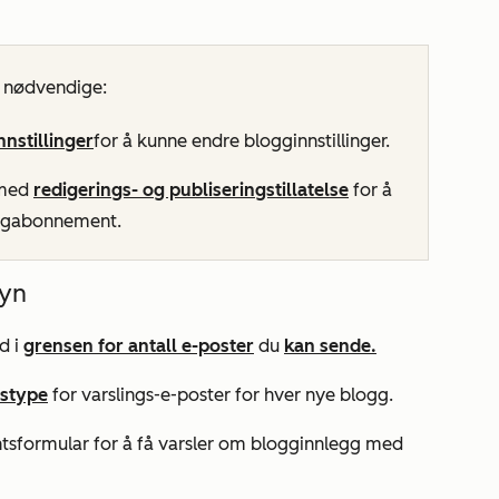
r nødvendige:
nnstillinger
for å kunne endre blogginnstillinger.
 med
redigerings- og publiseringstillatelse
for å
oggabonnement.
syn
d i
grensen for antall e-poster
du
kan sende.
stype
for varslings-e-poster for hver nye blogg.
tsformular for å få varsler om blogginnlegg med