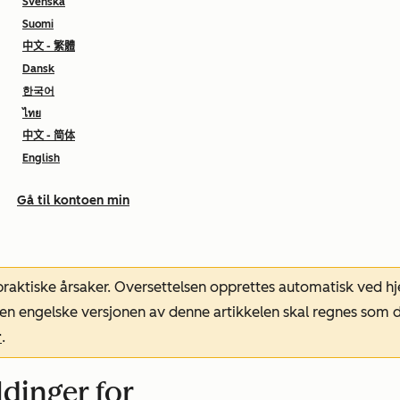
Svenska
Suomi
中文 - 繁體
Dansk
한국어
ไทย
中文 - 简体
English
Gå til kontoen min
 praktiske årsaker. Oversettelsen opprettes automatisk ved 
. Den engelske versjonen av denne artikkelen skal regnes so
r
.
dinger for