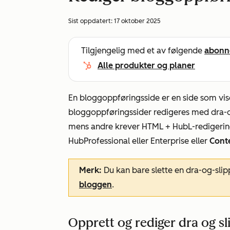
Sist oppdatert:
17 oktober 2025
Tilgjengelig med et av følgende
abonn
Alle produkter og planer
En bloggoppføringsside er en side som vise
bloggoppføringssider redigeres med dra-o
mens andre krever HTML + HubL-redigeri
Hub
Professional
eller
Enterprise
eller
Cont
Merk:
Du kan bare slette en dra-og-sli
bloggen
.
Opprett og rediger dra og s