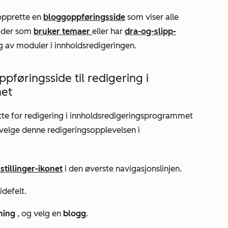
opprette en
bloggoppføringsside
som viser alle
sider som
bruker temaer
eller har
dra-og-slipp-
ing av moduler i innholdsredigeringen.
føringsside til redigering i
met
te for redigering i innholdsredigeringsprogrammet
 velge denne redigeringsopplevelsen i
stillinger-ikonet
i den øverste navigasjonslinjen.
idefelt.
sning
, og velg en
blogg
.