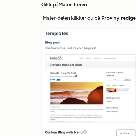
Klikk på
Maler-fanen
.
I
Maler-delen
klikker du på
Prøv ny redig