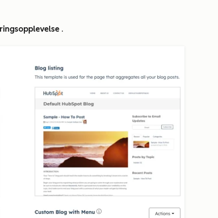
eringsopplevelse
.