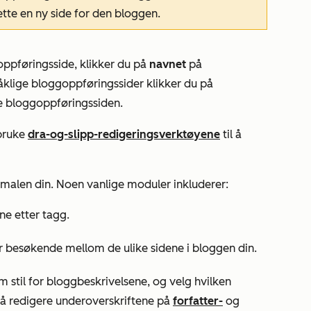
tte en ny side for den bloggen.
oppføringsside, klikker du på
navnet
på
pråklige bloggoppføringssider klikker du på
e bloggoppføringssiden.
bruke
dra-og-slipp-redigeringsverktøyene
til å
malen din. Noen vanlige moduler inkluderer:
ne etter tagg.
er besøkende mellom de ulike sidene i bloggen din.
m stil for bloggbeskrivelsene, og velg hvilken
så redigere underoverskriftene på
forfatter-
og