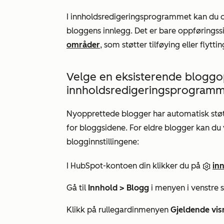
I innholdsredigeringsprogrammet kan du 
bloggens innlegg. Det er bare oppførings
områder
, som støtter tilføying eller flytt
Velge en eksisterende bloggopp
innholdsredigeringsprogram
Nyopprettede blogger har automatisk støt
for bloggsidene. For eldre blogger kan du
blogginnstillingene:
I HubSpot-kontoen din klikker du på
inn
Gå til
Innhold > Blogg
i menyen i venstre s
Klikk på rullegardinmenyen
Gjeldende vi