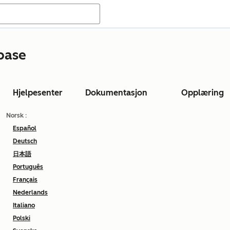
base
Hjelpesenter
Dokumentasjon
Opplæring
Norsk
:
Español
Deutsch
日本語
Português
Français
Nederlands
Italiano
Polski