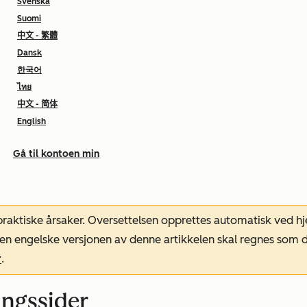
Svenska
Suomi
中文 - 繁體
Dansk
한국어
ไทย
中文 - 简体
English
Gå til kontoen min
 praktiske årsaker. Oversettelsen opprettes automatisk ved 
. Den engelske versjonen av denne artikkelen skal regnes so
r
.
ingssider