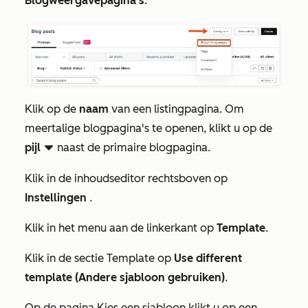
Blogweergavepagina's
.
Klik op de
naam
van een listingpagina. Om
meertalige blogpagina's te openen, klikt u op de
pijl
naast de primaire blogpagina.
downCarat
Klik in de inhoudseditor rechtsboven op
Instellingen
.
Klik in het menu aan de linkerkant op
Template
.
Klik in de sectie Template op
Use different
template (Andere sjabloon gebruiken)
.
Op de pagina
Kies een sjabloon
klikt u op een