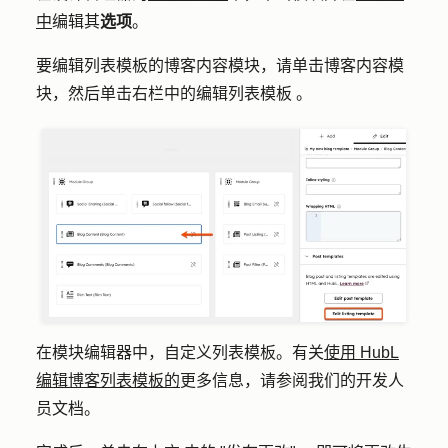
中
编辑其
选项
。
要编辑列表模板的博客内容模块，请单击
博客内容
模
块，然后单击右栏中的
编辑列表模板
。
在模块编辑器中，自定义列表模板。有关
使用 HubL
编辑博客列表模板的
更多信息，请参阅我们的开发人
员文档。