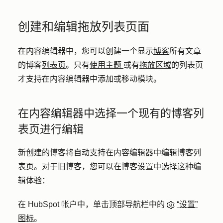
创建和编辑拖放列表页面
在内容编辑器中，您可以创建一个显示
博客
所有文章
的博客
列表页
。只有
使用主题
或有
拖放区域
的列表页
才支持在内容编辑器中添加或移动模块。
在内容编辑器中选择一个现有的博客列
表页进行编辑
新创建的博客将自动支持在内容编辑器中编辑博客列
表页。对于旧博客，您可以在博客设置中选择这种编
辑体验：
在 HubSpot 帐户中，单击顶部导航栏中的
“设置”
图标
。