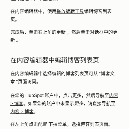
在内容编辑器中，使用
拖放编辑工具
编辑博客列表
页。
完成后，单击右上角的
更新
，然后单击对话框中的
更
新
。
在内容编辑器中编辑博客列表页
在内容编辑器中选择编辑的博客列表页可从 "博客文
章 "页面访问。
在您的 HubSpot 账户中，点击
更多
，然后导航至
内容
>
博客
。如果您的账户中未显示
更多
，请直接导航至
内容
>
博客
。
在左上角点击
配置
下拉菜单，选择
博客列表页面
。