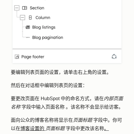
要编辑列表页面的设置，请单击右上角的
设置
。
然后在对话框中编辑列表页的设置：
要更改页面在 HubSpot 中的命名方式，请在
内部页面
名称
字段中输入
页面名称
。该名称不会显示给访客。
面向公众的博客名称将显示在
页面标题
字段中。你可
以在
博客设置的
页面标题
字段中更改该名称
。