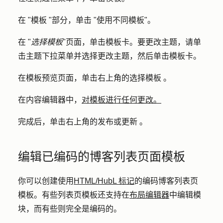
在 "模板 "部分，单击 "
使用不同模板
"。
在 "
选择模板
"页面，单击
模板卡
。要更改主题，请单
击
主题
下拉菜单并选择
更改主题
，然后单击
模板卡
。
在模板预览页面，单击右上角的
选择模板
。
在内容编辑器中，
对模板进行任何更改。
完成后，单击右上角的
发布
或
更新
。
编辑已编码的博客列表页面模板
你可以创建使用
HTML/HubL 标记
的编码博客列表页
模板。有些列表页模板还支持在
布局编辑器
中编辑模
块，而有些则完全是编码的。