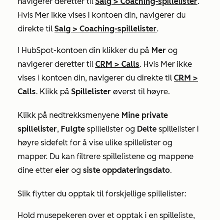
navigerer deretter til
Salg
>
Coaching-spillelister
.
Hvis
Mer
ikke vises i kontoen din, navigerer du
direkte til
Salg
>
Coaching-spillelister
.
I HubSpot-kontoen din klikker du på
Mer
og
navigerer deretter til
CRM
>
Calls
. Hvis
Mer
ikke
vises i kontoen din, navigerer du direkte til
CRM
>
Calls
. Klikk på
Spillelister
øverst til høyre.
Klikk på nedtrekksmenyene
Mine private
spillelister
,
Fulgte
spillelister og
Delte
spillelister i
høyre sidefelt for å vise ulike spillelister og
mapper. Du kan filtrere spillelistene og mappene
dine etter
eier
og
siste oppdateringsdato
.
Slik flytter du opptak til forskjellige spillelister:
Hold musepekeren over et opptak i en spilleliste,