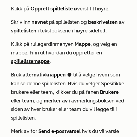
Klikk på
Opprett spilleliste
øverst til høyre.
Skriv inn
navnet
på spillelisten og
beskrivelsen
av
spillelisten
i tekstboksene i høyre sidefelt.
Klikk på rullegardinmenyen
Mappe
, og velg en
mappe. Finn ut hvordan du oppretter
en
spillelistemappe
.
Bruk
alternativknappen
til å velge hvem som
circleFilled
kan se denne spillelisten. Hvis du velger
Spesifikke
brukere eller team, klikker du på fanen
Brukere
eller
team
, og
merker av
i avmerkingsboksen ved
siden av hver bruker eller team du vil legge til i
spillelisten.
Merk av for
Send e-postvarsel
hvis du vil varsle