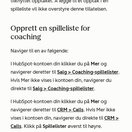
tilknyttet opptaket. Å legge til et opptak i en
spilleliste vil ikke overstyre denne tillatelsen.
Opprett en spilleliste for
coaching
Naviger til en av følgende:
I HubSpot-kontoen din klikker du på
Mer
og
navigerer deretter til
Salg
>
Coaching-spillelister
.
Hvis
Mer
ikke vises i kontoen din, navigerer du
direkte til
Salg
>
Coaching-spillelister
.
I HubSpot-kontoen din klikker du på
Mer
og
navigerer deretter til
CRM
>
Calls
. Hvis
Mer
ikke
vises i kontoen din, navigerer du direkte til
CRM
>
Calls
. Klikk på
Spillelister
øverst til høyre.