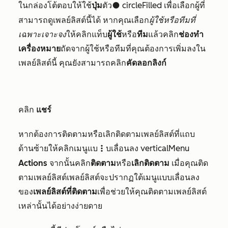
ในกล่องโต้ตอบให้ใช้
ปุ่ม
ตัว
circleFilled เพื่อเลือกผู้ที่
circleFilled
สามารถดูเพลย์ลิสต์นี้ได้ หากคุณเลือก
ผู้ใช้หรือทีมที่
เฉพาะเจาะจง
ให้คลิกแท็บ
ผู้ใช้
หรือ
ทีม
แล้วคลิก
ช่องทำ
เครื่องหมาย
ถัดจากผู้ใช้หรือทีมที่คุณต้องการเพิ่มลงใน
เพลย์ลิสต์นี้ คุณยังสามารถคลิก
คัดลอกลิงก์
คลิก
แชร์
หากต้องการติดตามหรือเลิกติดตามเพลย์ลิสต์ที่แถบ
ด้านซ้ายให้คลิกเมนูแบ
บเลื่อนลง verticalMenu
verticalMenu
Actions
จากนั้นคลิก
ติดตาม
หรือ
เลิกติดตาม
เมื่อคุณติด
ตามเพลย์ลิสต์เพลย์ลิสต์จะปรากฏใต้เมนูแบบเลื่อนลง
ของ
เพลย์ลิสต์ที่ติดตาม
เพื่อช่วยให้คุณติดตามเพลย์ลิสต์
เหล่านั้นได้อย่างง่ายดาย