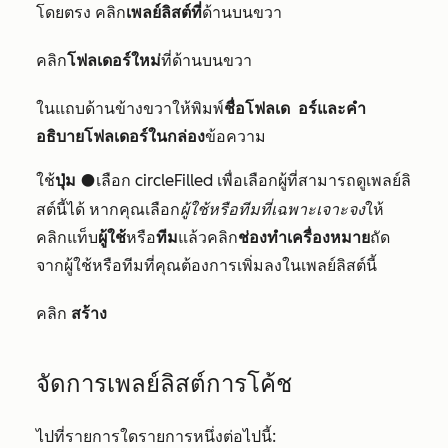
โดยตรง คลิก
เพลย์ลิสต์ที่
ด้านบนขวา
คลิก
โฟลเดอร์ใหม่
ที่ด้านบนขวา
ในแถบด้านข้างขวาให้พิมพ์
ชื่อโฟลเด
อร์และคำ
อธิบายโฟลเดอร์ในกล่อง
ข้อความ
ใช้
ปุ่ม
เลือก circleFilled เพื่อเลือกผู้ที่สามารถดูเพลย์ลิ
circleFilled
สต์นี้ได้ หากคุณเลือก
ผู้ใช้หรือทีมที่เฉพาะเจาะจง
ให้
คลิกแท็บ
ผู้ใช้
หรือ
ทีม
แล้วคลิก
ช่องทำเครื่องหมาย
ถัด
จากผู้ใช้หรือทีมที่คุณต้องการเพิ่มลงในเพลย์ลิสต์นี้
คลิก
สร้าง
จัดการเพลย์ลิสต์การโค้ช
ไปที่รายการใดรายการหนึ่งต่อไปนี้: