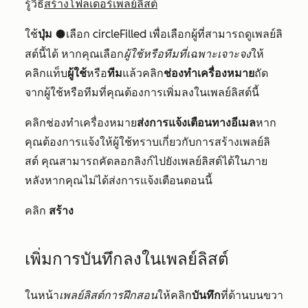
รู้วิธี
สร้างโฟลเดอร์เพลย์ลิสต์
ใช้
ปุ่ม
เลือก circleFilled เพื่อเลือกผู้ที่สามารถดูเพลย์ลิ
circleFilled
สต์นี้ได้ หากคุณเลือก
ผู้ใช้หรือทีมที่เฉพาะเจาะจง
ให้
คลิกแท็บ
ผู้ใช้
หรือ
ทีม
แล้วคลิก
ช่องทำเครื่องหมาย
ถัด
จากผู้ใช้หรือทีมที่คุณต้องการเพิ่มลงในเพลย์ลิสต์นี้
คลิกช่องทำเครื่องหมาย
ส่งการแจ้งเตือนทางอีเมล
หาก
คุณต้องการแจ้งให้ผู้ใช้ทราบเกี่ยวกับการสร้างเพลย์ลิ
สต์ คุณสามารถคัดลอกลิงก์ไปยังเพลย์ลิสต์ได้ในภาย
หลังหากคุณไม่ได้ส่งการแจ้งเตือนตอนนี้
คลิก
สร้าง
เพิ่มการบันทึกลงในเพลย์ลิสต์
ในหน้า
เพลย์ลิสต์การฝึกสอน
ให้คลิก
บันทึก
ที่ด้านบนขวา