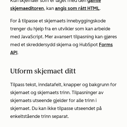
Kun skjemaer som er laget med den
gamle
skjemaeditoren
, kan
angis som rått HTML
.
For å tilpasse et skjemaets innebyggingskode
trenger du hjelp fra en utvikler som kan arbeide
med JavaScript. Mer avansert tilpasning kan gjøres
med et skreddersydd skjema og HubSpot
Forms
API
.
Utform skjemaet ditt
Tilpass tekst, inndatafelt, knapper og bakgrunn for
skjemaet og skjemaets trinn. Tilpasninger av
skjemaets utseende gjelder for alle trinn i
skjemaet. Du kan ikke tilpasse utseendet på
enkeltstående trinn separat.