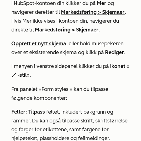
I HubSpot-kontoen din klikker du på
Mer
og
navigerer deretter til
Markedsføring
>
Skjemaer
.
Hvis
Mer
ikke vises i kontoen din, navigerer du
direkte til
Markedsføring
>
Skjemaer
.
Opprett et nytt skjema
, eller hold musepekeren
over et eksisterende skjema og klikk på
Rediger.
I menyen i venstre sidepanel klikker du på
ikonet
«
-stil
».
styles
Fra panelet
«Form styles
» kan du tilpasse
følgende komponenter:
Felter: Tilpass
feltet, inkludert bakgrunn og
rammer. Du kan også tilpasse skrift, skriftstørrelse
og farger for etikettene, samt fargene for
hjelpetekst, plassholdere og feilmeldinger.