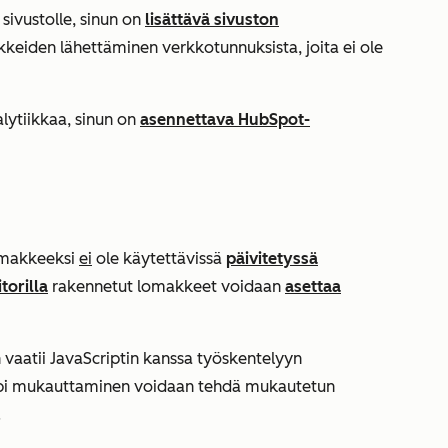
ivustolle, sinun on
lisättävä sivuston
keiden lähettäminen verkkotunnuksista, joita ei ole
lytiikkaa,
sinun on
asennettava
HubSpot-
omakkeeksi
ei
ole käytettävissä
päivitetyssä
torilla
rakennetut lomakkeet voidaan
asettaa
atii JavaScriptin kanssa työskentelyyn
mpi mukauttaminen voidaan tehdä mukautetun
.