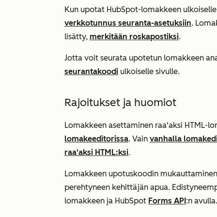
Kun upotat HubSpot-lomakkeen ulkoiselle s
verkkotunnus seuranta-asetuksiin
.
Lomak
lisätty,
merkitään roskapostiksi
.
Jotta voit seurata upotetun lomakkeen ana
seurantakoodi
ulkoiselle sivulle.
Rajoitukset ja huomiot
Lomakkeen asettaminen raa'aksi HTML-l
lomakeeditorissa
. Vain
vanhalla lomakedi
raa'aksi HTML:ksi
.
Lomakkeen upotuskoodin mukauttaminen va
perehtyneen kehittäjän apua. Edistynee
lomakkeen ja HubSpot
Forms API
:n avulla