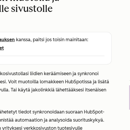
le sivustolle
lauksen
kanssa, paitsi jos toisin mainitaan:
et
kosivustollasi liidien keräämiseen ja synkronoi
lesi. Voit muotoilla lomakkeen HubSpotissa ja lisätä
la. Tai käytä jakolinkkiä lähettääksesi itsenäisen
ähetetyt tiedot synkronoidaan suoraan HubSpot-
 käynnistää automaation ja analysoida suorituskykyä.
yrityksesi verkkosivuston tuotesivulle