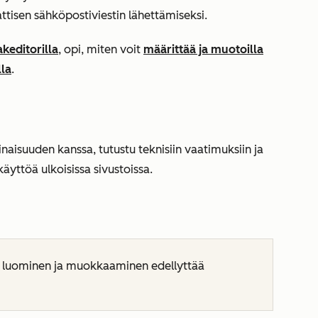
tisen sähköpostiviestin lähettämiseksi.
akeditorilla
, opi, miten voit
määrittää ja muotoilla
lla
.
aisuuden kanssa, tutustu teknisiin vaatimuksiin ja
yttöä ulkoisissa sivustoissa.
luominen ja muokkaaminen edellyttää