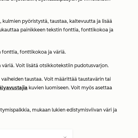
ulmien pyöristystä, taustaa, kaltevuutta ja lisää
auttaa painikkeen tekstin fonttia, fonttikokoa ja
onttia, fonttikokoa ja väriä.
 väriä. Voit lisätä otsikkotekstiin pudotusvarjon.
iheiden taustaa. Voit määrittää taustavärin tai
älyavustajia
kuvien luomiseen. Voit myös asettaa
tymispalkkia, mukaan lukien edistymisviivan väri ja