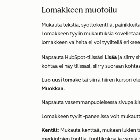
Lomakkeen muotoilu
Mukauta tekstiä, syöttökenttiä, painikkeit
Lomakkeen tyylin mukautuksia sovelletaan 
lomakkeen vaiheita ei voi tyylitellä eriksee
Napsauta HubSpot-tilissäsi
Lisää
ja siirry 
kohtaa ei näy tilissäsi, siirry suoraan koht
Luo uusi lomake
tai siirrä hiiren kursori 
Muokkaa.
Napsauta vasemmanpuoleisessa sivupalki
Lomakkeen tyylit
-paneelissa voit mukaut
Kentät:
Mukauta kenttää, mukaan lukien t
merkintöjen fonttia, fonttikokoa ja värejä s