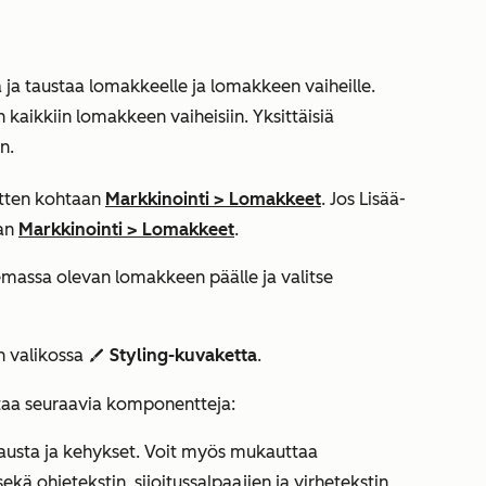
a ja taustaa lomakkeelle ja lomakkeen vaiheille.
kaikkiin lomakkeen vaiheisiin. Yksittäisiä
n.
sitten kohtaan
Markkinointi
>
Lomakkeet
. Jos
Lisää
-
aan
Markkinointi
>
Lomakkeet
.
olemassa olevan lomakkeen päälle ja valitse
n valikossa
Styling-kuvaketta
.
styles
taa seuraavia komponentteja:
austa ja kehykset. Voit myös mukauttaa
ekä ohjetekstin, sijoitussalpaajien ja virhetekstin