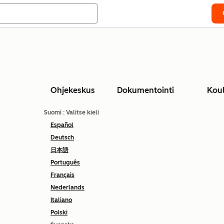
Ohjekeskus
Dokumentointi
Kou
Suomi
: Valitse kieli
Español
Deutsch
日本語
Português
Français
Nederlands
Italiano
Polski