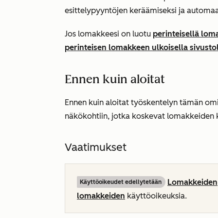
esittelypyyntöjen keräämiseksi ja automaat
Jos lomakkeesi on luotu
perinteisellä lom
perinteisen lomakkeen ulkoisella sivusto
Ennen kuin aloitat
Ennen kuin aloitat työskentelyn tämän omin
näkökohtiin, jotka koskevat lomakkeiden kä
Vaatimukset
Lomakkeiden
Käyttöoikeudet edellytetään
lomakkeiden
käyttöoikeuksia.