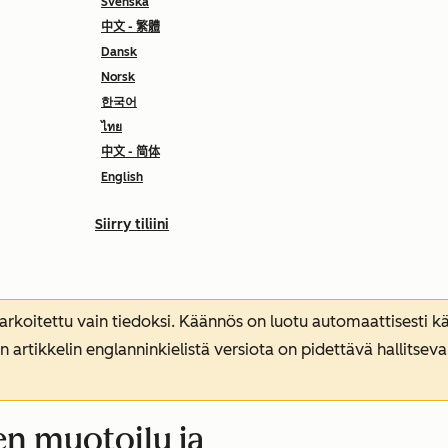
Svenska
中文 - 繁體
Dansk
Norsk
한국어
ไทย
中文 - 简体
English
Siirry tiliini
koitettu vain tiedoksi. Käännös on luotu automaattisesti kää
n artikkelin englanninkielistä versiota on pidettävä hallitsev
n muotoilu ja