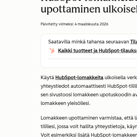
upottaminen ulkoisel
Päivitetty viimeksi:
4 maaliskuuta 2026
Saatavilla minkä tahansa seuraavan
Ti
Kaikki tuotteet ja HubSpot-tilauks
Käytä
HubSpot-lomakkeita
ulkoisella verk
yhteystiedot automaattisesti HubSpot-tilil
sen sivustoosi lomakkeen upotuskoodin avul
lomakkeen yleisöllesi.
Lomakkeen upottaminen varmistaa, että l
tilillesi, jossa voit hallita yhteystietoja,
Voit esimerkiksi lisätä HubSpot-lomakkeen 