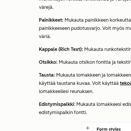
värejä.
Painikkeet:
Mukauta painikkeen korkeutta, k
painikkeeseen pudotusvarjo. Voit myös muk
väriä.
Kappale (Rich Text):
Mukauta runkotekstin f
Otsikko:
Mukauta otsikon fonttia ja tekstin
Tausta:
Mukauta lomakkeen ja lomakkeen va
käyttää taustana kuvaa. Voit käyttää
teko
lomakkeellesi reunuksen.
Edistymispalkki
: Mukauta lomakkeesi edis
edistymispalkin fontti.