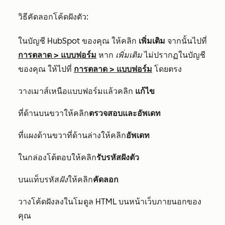
วิธีคัดลอกโค้ดฝังตัว:
ในบัญชี HubSpot ของคุณ ให้คลิก
เพิ่มเติม
จากนั้นไปที่
การตลาด
>
แบบฟอร์ม
หาก
เพิ่มเติม
ไม่ปรากฏในบัญชี
ของคุณ ให้ไปที่
การตลาด
>
แบบฟอร์ม
โดยตรง
วางเมาส์เหนือแบบฟอร์มแล้วคลิก
แก้ไข
ที่ด้านบนขวาให้คลิก
ตรวจสอบและอัพเดท
ที่แผงด้านขวาที่ด้านล่างให้คลิก
อัพเดท
ในกล่องโต้ตอบให้คลิก
รับรหัสฝังตัว
บนแท็บรหัส
ฝัง
ให้คลิก
คัดลอก
วางโค้ดฝังลงในโมดูล HTML บนหน้าเว็บภายนอกของ
คุณ