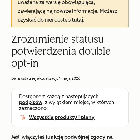
uważana za wersję obowiązującą,
zawierającą najnowsze informacje. Możesz
uzyskać do niej dostęp
tutaj
.
Zrozumienie statusu
potwierdzenia double
opt-in
Data ostatniej aktualizacji:
1 maja 2026
Dostępne z każdą z następujących
podpisów
, z wyjątkiem miejsc, w których
zaznaczono:
Wszystkie produkty i plany
Jeśli włączyłeś
funkcję podwójnej zgody na