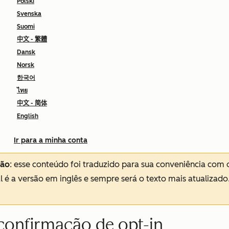
Polski
Svenska
Suomi
中文 - 繁體
Dansk
Norsk
한국어
ไทย
中文 - 简体
English
Ir para a minha conta
ção
: esse conteúdo foi traduzido para sua conveniência com 
al é a versão em inglês e sempre será o texto mais atualizado
 confirmação de opt-in