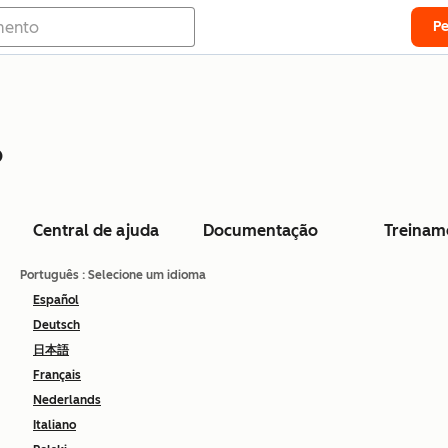
P
o
Central de ajuda
Documentação
Treinam
Português
: Selecione um idioma
Español
Deutsch
日本語
Français
Nederlands
Italiano