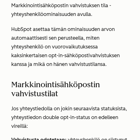
Markkinointisähköpostin vahvistuksen tila
-
yhteyshenkilöominaisuuden avulla.
HubSpot asettaa tämän ominaisuuden arvon
automaattisesti sen perusteella, miten
yhteyshenkilö on vuorovaikutuksessa
kaksinkertaisen opt-in-sähköpostivahvistuksen
kanssa ja mikä on hänen vahvistustilansa.
Markkinointisähköpostin
vahvistustilat
Jos yhteystiedolla on jokin seuraavista statuksista,
yhteystiedon double opt-in-status on edelleen
vireillä:
Vahvistusta odotetaan:
yhteyshenkilö on siirtynyt