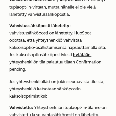
tuplaopt-in-virtaan, mutta hänelle ei ole vielä
lähetetty vahvistussähköpostia.
Vahvistussähköposti lähetetty:
vahvistussähköposti on lähetetty. HubSpot
odottaa, että yhteyshenkilö vahvistaa
kaksoisoptio-osallistumisensa napsauttamalla sitä.
Jos kaksoisoptiosähköpostiviesti
hylätään
,
yhteyshenkilön tila palautuu tilaan
Confirmation
pending
.
Jos yhteyshenkilölläsi on jokin seuraavista tiloista,
yhteyshenkilö katsotaan sähköpostin
kaksoisoptimistiksi:
Vahvistettu:
Yhteyshenkilön tuplaopt-in-tilanne on
vahvistettu ja seurantasähköposti on lähetetty.