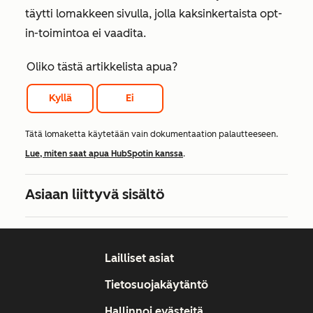
täytti lomakkeen sivulla, jolla kaksinkertaista opt-
in-toimintoa ei vaadita.
Oliko tästä artikkelista apua?
Kyllä
Ei
Tätä lomaketta käytetään vain dokumentaation palautteeseen.
Lue, miten saat apua HubSpotin kanssa
.
Asiaan liittyvä sisältö
Lailliset asiat
Tietosuojakäytäntö
Hallinnoi evästeitä