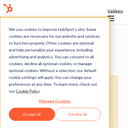
Valikko
Baza wiedzy
We use cookies to improve HubSpot’s site. Some
cookies are necessary for our website and services
to function properly. Other cookies are optional
and help personalize your experience, including
advertising and analytics. You can consent to all
Przepływy pracy
cookies, decline all optional cookies, or manage
optional cookies. Without a selection, our default
cookie settings will apply. You can change your
Uwaga: Tłumaczenie tego artykułu jest
preferences at any time. To learn more, check out
podane wyłącznie dla wygody. Tłumaczenie
our
Cookie Policy
.
jest tworzone automatycznie za pomocą
Manage Cookies
oprogramowania tłumaczącego i mogło nie
zostać sprawdzone. W związku z tym,
Accept all
Decline all
angielska wersja tego artykułu powinna być