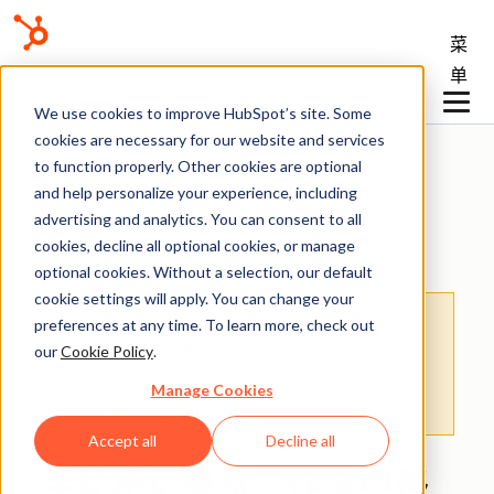
菜
单
We use cookies to improve HubSpot’s site. Some
知识库
cookies are necessary for our website and services
to function properly. Other cookies are optional
and help personalize your experience, including
advertising and analytics. You can consent to all
工作流
cookies, decline all optional cookies, or manage
optional cookies. Without a selection, our default
cookie settings will apply. You can change your
请注意：
：本文仅为方便您阅读而提供。
本文
preferences at any time. To learn more, check out
由翻译软件自动翻译，可能未经校对。本文的
our
Cookie Policy
.
英文版应被视为官方版本，您可在此找到最新
Manage Cookies
信息。您可以
在此处
访问。
Accept all
Decline all
手动将记录从工作流中移