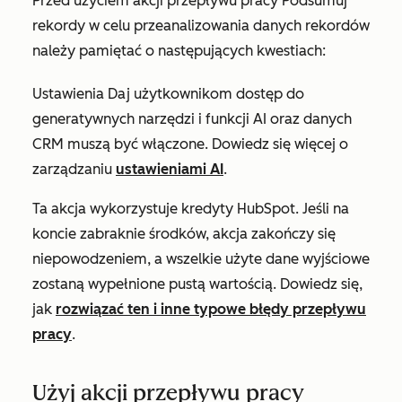
Przed użyciem akcji przepływu pracy
Podsumuj
rekordy
w celu przeanalizowania danych rekordów
należy pamiętać o następujących kwestiach:
Ustawienia
Daj użytkownikom dostęp do
generatywnych narzędzi i funkcji AI
oraz
danych
CRM
muszą być włączone. Dowiedz się więcej o
zarządzaniu
ustawieniami AI
.
Ta akcja wykorzystuje kredyty HubSpot. Jeśli na
koncie zabraknie środków, akcja zakończy się
niepowodzeniem, a wszelkie użyte dane wyjściowe
zostaną wypełnione pustą wartością. Dowiedz się,
jak
rozwiązać ten i inne typowe błędy przepływu
pracy
.
Użyj akcji przepływu pracy