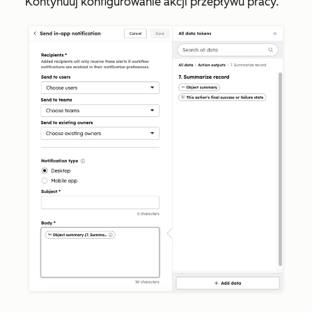
Kontynuuj konfigurowanie akcji przepływu pracy.