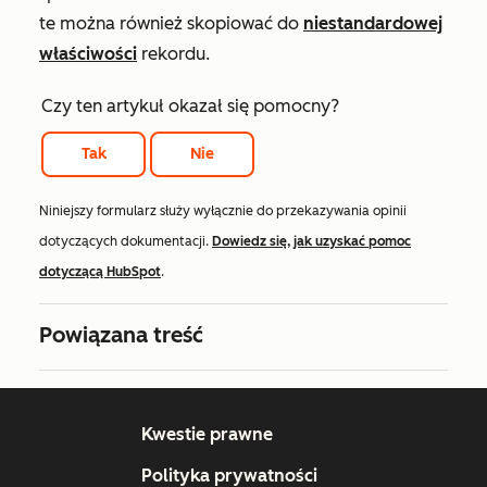
te można również skopiować do
niestandardowej
właściwości
rekordu.
Czy ten artykuł okazał się pomocny?
Tak
Nie
Niniejszy formularz służy wyłącznie do przekazywania opinii
dotyczących dokumentacji.
Dowiedz się, jak uzyskać pomoc
dotyczącą HubSpot
.
Powiązana treść
Kwestie prawne
Polityka prywatności