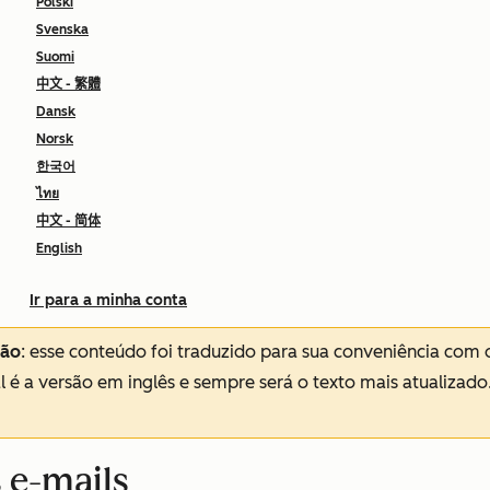
Polski
Svenska
Suomi
中文 - 繁體
Dansk
Norsk
한국어
ไทย
中文 - 简体
English
Ir para a minha conta
ção
: esse conteúdo foi traduzido para sua conveniência com 
al é a versão em inglês e sempre será o texto mais atualizado
 e-mails