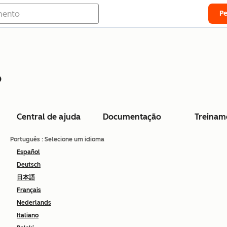
P
o
Central de ajuda
Documentação
Treinam
Português
: Selecione um idioma
Español
Deutsch
日本語
Français
Nederlands
Italiano