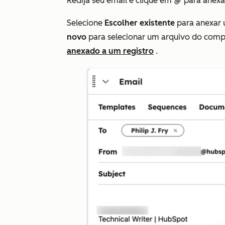
Redija seu email e clique em
para anexa
attach
Selecione
Escolher existente
para anexar 
novo
para selecionar um arquivo do com
anexado a um registro
.