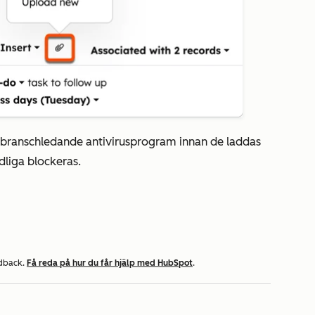
t branschledande antivirusprogram innan de laddas
adliga blockeras.
edback.
Få reda på hur du får hjälp med HubSpot
.