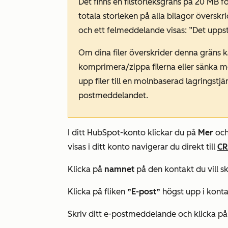
Det finns en filstorleksgräns på 20 MB f
totala storleken på alla bilagor översk
och ett felmeddelande visas: ”Det uppst
Om dina filer överskrider denna gräns 
komprimera/zippa filerna eller sänka m
upp filer till en molnbaserad lagringstjäns
postmeddelandet.
I ditt HubSpot-konto klickar du på
Mer
och
visas i ditt konto navigerar du direkt till
C
Klicka på
namnet
på den kontakt du vill sk
Klicka på fliken
”E-post”
högst upp i konta
Skriv ditt e-postmeddelande och klicka på