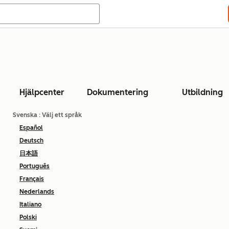
Hjälpcenter
Dokumentering
Utbildning
Svenska
: Välj ett språk
Español
Deutsch
日本語
Português
Français
Nederlands
Italiano
Polski