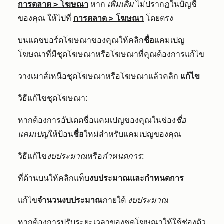
การตลาด
>
โฆษณา
หาก
เพิ่มเติม
ไม่ปรากฏในบัญชี
ของคุณ ให้ไปที่
การตลาด
>
โฆษณา
โดยตรง
บนแดชบอร์ดโฆษณาของคุณให้คลิก
ชื่อ
แคมเปญ
โฆษณาที่มีชุดโฆษณาหรือโฆษณาที่คุณต้องการแก้ไข
วางเมาส์เหนือชุดโฆษณาหรือโฆษณาแล้วคลิก
แก้ไข
วิธีแก้ไขชุดโฆษณา:
หากต้องการอัปเดตชื่อแคมเปญของคุณในช่อง
ชื่อ
แคมเปญ
ให้ป้อน
ชื่อ
ใหม่สำหรับแคมเปญของคุณ
วิธีแก้ไข
งบประมาณ
หรือ
กำหนดการ:
ที่ด้านบนให้คลิกแท็บ
งบประมาณและกำหนดการ
แก้ไข
จำนวนงบประมาณ
ภายใต้
งบประมาณ
หากต้องการปรับระยะเวลาของชุดโฆษณาให้ใช้ช่องตัว