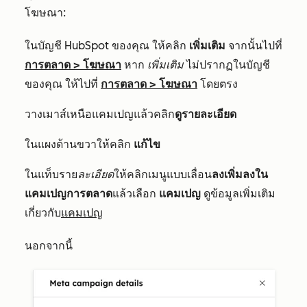
โฆษณา:
ในบัญชี HubSpot ของคุณ ให้คลิก
เพิ่มเติม
จากนั้นไปที่
การตลาด
>
โฆษณา
หาก
เพิ่มเติม
ไม่ปรากฏในบัญชี
ของคุณ ให้ไปที่
การตลาด
>
โฆษณา
โดยตรง
วางเมาส์เหนือแคมเปญแล้วคลิก
ดูรายละเอียด
ในแผงด้านขวาให้คลิก
แก้ไข
ในแท็บราย
ละเอียด
ให้คลิกเมนูแบบเลื่อน
ลงเพิ่มลงใน
แคมเปญการตลาด
แล้วเลือก
แคมเปญ
ดูข้อมูลเพิ่มเติม
เกี่ยวกับ
แคมเปญ
นอกจากนี้