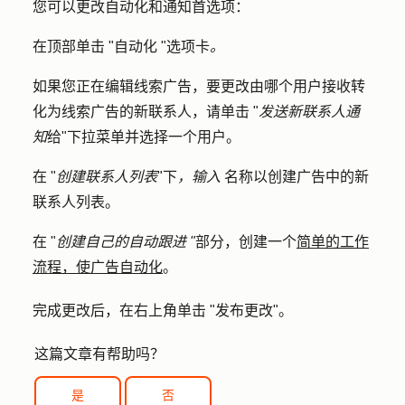
您可以更改自动化和通知首选项：
在顶部单击 "
自动化 "
选项卡
。
如果您正在编辑线索广告，要更改由哪个用户接收转
化
为
线索广告的新联系人，请单击 "
发送新联系人通
知
给
"下拉菜单并选择一个
用户
。
在 "
创建联系人列表
"下
，输入
名称
以创建广告中的新
联系人列表。
在 "
创建自己的自动跟进 "
部分，创建一个
简单的工作
流程，使广告自动化
。
完成更改后，在右上角单击 "
发布更改"
。
这篇文章有帮助吗？
是
否