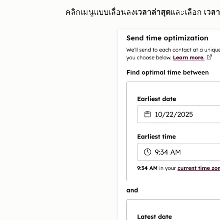
คลิกเมนูแบบเลื่อนลง
เวลาล่าสุด
และเลือก
เวลา