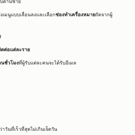
บด้านซ้าย
ังเมนูแบบเลื่อนลงและเลือก
ช่องทำเครื่องหมาย
ถัดจากผู้
ร
ติดต่อแต่ละราย
นชั่วโมง
ที่ผู้รับแต่ละคนจะได้รับอีเมล
วันที่เร็วที่สุดไม่เกินเจ็ดวัน