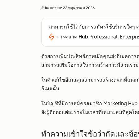
อัปเดตล่าสุด:
22 พฤษภาคม 2026
สามารถใช้ได้กับ
การสมัครใช้บริการ
ใดๆ ต่
การตลาด Hub
Professional, Enterpri
ด้วยการเพิ่มประสิทธิภาพเมื่อคุณส่งอีเมลการต
สามารถเพิ่มโอกาสในการสร้างการมีส่วนร่วมส
ในตัวแก้ไขอีเมลคุณสามารถสร้างเวลาที่แนะนำต
อีเมลนั้น
ในบัญชีที่มีการ
สมัครสมาชิก Marketing Hub
ยังผู้ติดต่อแต่ละรายในเวลาที่เหมาะสมที่สุด
ทำความเข้าใจข้อจำกัดและข้