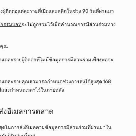
ู้ติดต่อแต่ละรายที่เปิดและคลิกในช่วง 90 วันที่ผ่านมา
กิจกรรมบอท
จะไม่ถูกรวมไว้เมื่อคำนวณการมีส่วนร่วมทาง
คุณ
อแต่ละรายผู้ติดต่อที่ไม่มีข้อมูลการมีส่วนร่วมเพียงพอจะ
ดต่อแต่ละรายคุณสามารถกำหนดช่วงการส่งได้สูงสุด 168
นทีและ
กำหนดเวลาไว้ในภายหลัง
รส่งอีเมลการตลาด
สุดในการส่งอีเมลตามข้อมูลการมีส่วนร่วมที่ผ่านมาใน
หรับผู้รับส่วนใหญ่