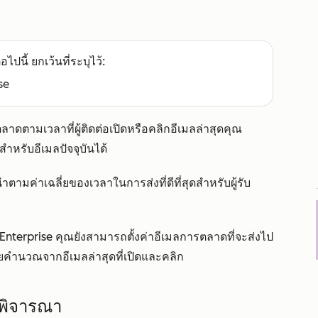
อไปนี้ ยกเว้นที่ระบุไว้:
se
ลาดตามเวลาที่ผู้ติดต่อเปิดหรือคลิกอีเมลล่าสุดคุณ
ำหรับอีเมลปัจจุบันได้
ามค่าเฉลี่ยของเวลาในการส่งที่ดีที่สุดสำหรับผู้รับ
Enterprise คุณยังสามารถตั้งค่าอีเมลการตลาดที่จะส่งไป
โดยคำนวณจากอีเมลล่าสุดที่เปิดและคลิก
อพิจารณา