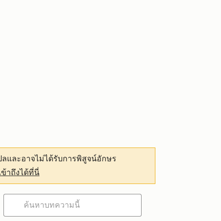
ลและอาจไม่ได้รับการพิสูจน์อักษร
เข้าถึงได้ที่นี่