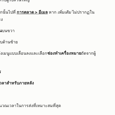
นั้นไปที่
การตลาด
>
อีเมล
หาก
เพิ่มเติม
ไม่ปรากฏใน
รง
าน
บนขวา
บด้านซ้าย
ังเมนูแบบเลื่อนลงและเลือก
ช่องทำเครื่องหมาย
ถัดจากผู้
ร
วลาสำหรับภายหลัง
ณเวลาในการส่งที่เหมาะสมที่สุด