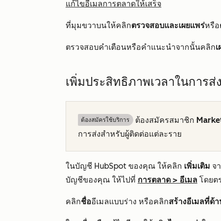
แก้ไขอีเมลการตลาดให้เสร็จ
ที่มุมขวาบนให้คลิก
ตรวจสอบและเผยแพร่
หรือ
ตรวจสอบคำเตือนหรือคำแนะนำจากนั้นคลิก
เ
เพิ่มประสิทธิภาพเวลาในการส่ง
ต้องสมัครสมาชิก
Marke
ต้องสมัครใช้บริการ
การส่งสำหรับผู้ติดต่อแต่ละราย
ในบัญชี HubSpot ของคุณ ให้คลิก
เพิ่มเติม
จาก
บัญชีของคุณ ให้ไปที่
การตลาด
>
อีเมล
โดยต
คลิก
ชื่อ
อีเมลแบบร่าง
หรือคลิก
สร้างอีเมลที่ด้