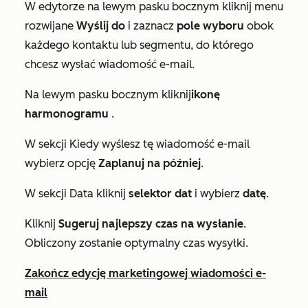
W edytorze na lewym pasku bocznym kliknij menu
rozwijane
Wyślij do
i zaznacz
pole wyboru
obok
każdego kontaktu lub segmentu, do którego
chcesz wysłać wiadomość e-mail.
Na lewym pasku bocznym kliknij
ikonę
harmonogramu
.
W sekcji
Kiedy wyślesz tę wiadomość e-mail
wybierz opcję
Zaplanuj na później
.
W sekcji
Data
kliknij
selektor dat
i wybierz
datę
.
Kliknij
Sugeruj najlepszy czas na wysłanie
.
Obliczony zostanie optymalny czas wysyłki.
Zakończ edycję marketingowej wiadomości e-
mail