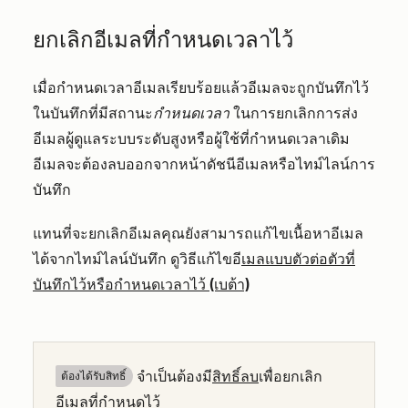
ยกเลิกอีเมลที่กำหนดเวลาไว้
เมื่อกำหนดเวลาอีเมลเรียบร้อยแล้วอีเมลจะถูกบันทึกไว้
ในบันทึกที่มีสถานะ
กำหนดเวลา
ในการยกเลิกการส่ง
อีเมลผู้ดูแลระบบระดับสูงหรือผู้ใช้ที่กำหนดเวลาเดิม
อีเมลจะต้องลบออกจากหน้าดัชนีอีเมลหรือไทม์ไลน์การ
บันทึก
แทนที่จะยกเลิกอีเมลคุณยังสามารถแก้ไขเนื้อหาอีเมล
ได้จากไทม์ไลน์บันทึก ดูวิธีแก้ไขอี
เมลแบบตัวต่อตัวที่
บันทึกไว้หรือกำหนดเวลาไว้ (เบต้า)
จำเป็นต้องมี
สิทธิ์ลบ
เพื่อยกเลิก
ต้องได้รับสิทธิ์​
อีเมลที่กำหนดไว้