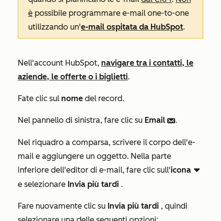
è
possibile programmare e-mail one-to-one
utilizzando un'
e-mail ospitata da HubSpot
.
Nell'account HubSpot,
navigare tra i contatti, le
aziende, le offerte o i biglietti
.
Fate clic sul
nome
del record.
Nel pannello di sinistra, fare clic su
Email
.
email
Nel riquadro a comparsa, scrivere il corpo dell'e-
mail e aggiungere un oggetto. Nella parte
inferiore dell'editor di e-mail, fare clic sull'
icona
downCarat dowdodo
e selezionare
Invia più tardi
.
Fare nuovamente clic su
Invia più tardi
, quindi
selezionare una delle seguenti opzioni: