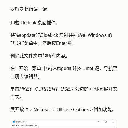
要解决此错误，请
卸载 Outlook 桌面插件
。
将
%appdata%\Sidekick
复制并粘贴到 Windows 的
"
开始 "
菜单中，然后按
Enter
键。
删除此文件夹中的所有内容。
在 "
开始 "
菜单
中
输入
regedit
并按
Enter 键
，导航至
注册表编辑器
。
单击
HKEY_CURRENT_USER
旁边的
> 图标
展开文
件夹。
展开
软件
>
Microsoft
>
Office
>
Outlook
>
附加功能
。