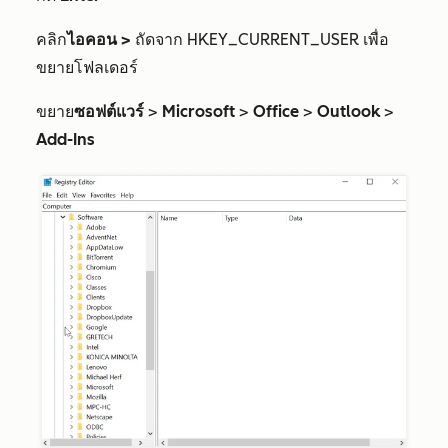
คลิก
ไอคอน >
ถัด
จาก
HKEY_CURRENT_USER
เพื่อ
ขยายโฟลเดอร์
ขยาย
ซอฟต์แวร์
>
Microsoft
>
Office
>
Outlook
>
Add-Ins