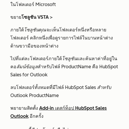
ในโฟลเดอร์
Microsoft
ขยาย
โซลูชัน
VSTA
>
ภายใต้
โซลูชัน
คุณจะเห็นโฟลเดอร์หนึ่งหรือหลาย
โฟลเดอร์ คลิกหนึ่งเพื่อดูรายการไฟล์ในบานหน้าต่าง
ด้านขวามือของหน้าต่าง
ไปที่แต่ละโฟลเดอร์ภายใต้
โซลูชัน
และค้นหาค่าที่อยู่ใน
คอ
ลัมน์ข้อมูล
สำหรับไฟล์
ProductName
คือ
HubSpot
Sales for Outlook
ลบโฟลเดอร์ทั้งหมดที่มีไฟล์
HubSpot Sales สำหรับ
Outlook
ProductName
พยายามติดตั้ง
Add-in เดสก์ท็อป HubSpot Sales
Outlook
อีกครั้ง