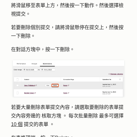
將滑鼠移至表單上方，然後按一下
動作
。然後選擇
檢
視提交
。
若要刪除個別提交，請將滑鼠懸停在提交上，然後按
一下
刪除
。
在對話方塊中，按一下
刪除
。
若要大量刪除表單提交內容，請選取
要刪除的表單提
交內容旁邊的
核取方塊
。
每次批量刪除
最多可選擇
10 個
提交的表單
。