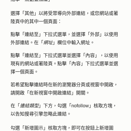
選擇
「其他」
以將受眾導向外部連結，或您網站或著
陸頁中的其中一個頁面：
點擊「
連結至
」下拉式選單，並選擇
「外部
」以使用
外部連結。在「
網址
」
欄位中輸入網址
。
點擊「
連結至
」下拉式選單並選擇
「內容」
，以使用
現有的網站或著陸頁。點擊「
內容
」下拉式選單並選
擇一個
頁面
。
若希望點擊連結時
在新的
瀏覽器分頁或視窗中開啟，
請開啟「
在新視窗中開啟連結
」開關。
在「
連結類型
」下方，勾選「
nofollow
」核取方塊，
以告知搜尋引擎忽略此連結。
勾選「
新增圖示
」核取方塊，即可在按鈕上新增圖