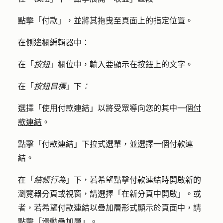
點擊「
付款
」，並將其拖曳至頁面上的指定位置。
在側邊欄編輯器中：
在「
按鈕
」欄位中，輸入要顯示在按鈕上的
文字
。
在「
按鈕目標
」下
：
選擇
「使用付款連結
」以將受眾導向您的其中一個
付
款連結
。
點擊「
付款連結
」下拉式選單，並選擇一個
付款連
結
。
在「
結帳行為
」下，若希望點擊付款連結時開啟新的
瀏覽器分頁或視窗，請選擇
「在新分頁中開啟」
。或
者，若希望付款連結以疊加層形式顯示於頁面中，請
點擊「
滑動疊加層
」。