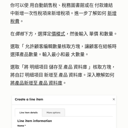
你可以使
用自動銷售稅、稅務圖書館或在 付款連結
中新增一次性稅項來新增稅項。進一步了解如何
新增
稅費
。
在
價格
下方，選擇定
價模式
，然後輸入
單價
和
數量
。
選取「
允許顧客編輯數量
核取方塊，讓顧客在結帳時
選擇產品數量。輸入
最小和最
大數量
。
選取「將
明細項目 儲存至 產品 資料庫
」核取方塊，
將自訂 明細項目 新增至 產品 資料庫。深入瞭解如何
將產品新增至 產品 資料庫
。