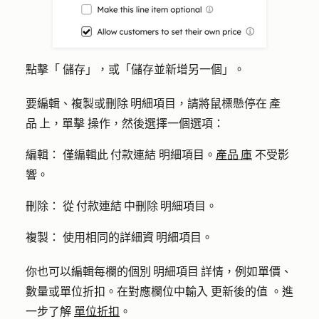
點擊「
儲存」
，或「
儲存並新增另一個
」。
要編輯、複製或刪除 明細項目，請將鼠標懸停在 產
品 上，單擊
操作
，然後選擇一個選項：
編輯：
僅編輯此 付款連結 明細項目。
產品 庫
不受影
響。
刪除：
從 付款連結 中刪除 明細項目。
複製：
使用相同的詳細資 明細項目。
你也可以編輯每欄的個別 明細項目 詳情，例如單價、
數量或單位折扣。在對應欄位中輸入
更新後的值
。進
一步了解
單位折扣
。