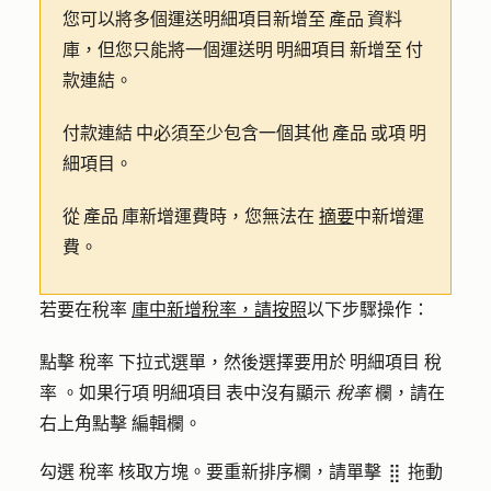
您可以將多個運送明細項目新增至 產品 資料
庫，但您只能將一個運送明 明細項目 新增至 付
款連結。
付款連結 中必須至少包含一個其他 產品 或項 明
細項目。
從 產品 庫新增運費時，您無法在
摘要
中新增運
費。
若要在稅率
庫中新增稅率，請按照
以下步驟操作：
點擊
稅率
下拉式選單，然後選擇要用於 明細項目
稅
率
。如果行項 明細項目 表中沒有顯示
稅率
欄，請在
右上角點擊
編輯欄
。
勾選
稅率
核取方塊。要重新排序欄，請單擊
拖動
dragHandle