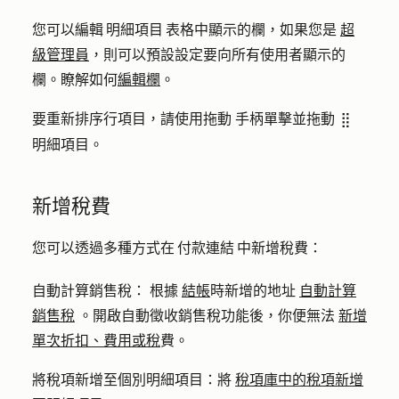
您可以編輯 明細項目 表格中顯示的欄，如果您是
超
級管理員
，則可以預設設定要向所有使用者顯示的
欄。瞭解如何
編輯欄
。
要重新排序行項目，請使用拖動
手柄單擊並拖動
dragHandle
明細項目。
新增稅費
您可以透過多種方式在 付款連結 中新增稅費：
自動計算銷售稅：
根據
結帳
時新增的地址
自動計算
銷售稅
。開啟自動徵收銷售稅功能後，你便無法
新增
單次折扣、費用或稅
費。
將稅項新增至個別明細項目：
將
稅項庫中的稅項新增