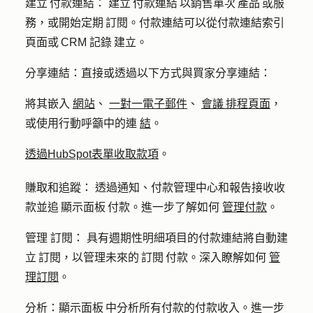
建立 付款連結：
建立 付款連結 以銷售單次 產品 或服
務，或開始定期 訂閱。付款連結可以從付款連結索引
頁面或 CRM 記錄 建立。
分享連結：
直接或透過以下方式與買家分享連結：
將其嵌入
網站
、
一對一電子郵件
、
會議 排程頁面
，
或使用行動呼籲中的連
結
。
透過HubSpot表單收取款項
。
賺取和追蹤：
透過通知、付款管理中心和報告接收收
款並追 顯示面板 付款。進一步了解如何
管理付款
。
管理
訂閱：
具有週期性明細項目的付款連結將自動建
立 訂閱，以管理未來的 訂閱 付款。深入瞭解如何
管
理訂閱
。
分析：顯示面板 中分析所有付款的付款收入。進一步