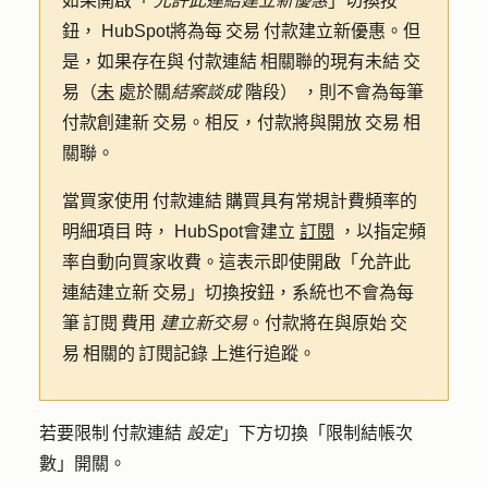
如果開啟「
允許此連結建立新優惠
」切換按
鈕， HubSpot將為每 交易 付款建立新優惠。但
是，如果存在與 付款連結 相關聯的現有未結 交
易（
未
處於關
結案談成
階段） ，則不會為每筆
付款創建新 交易。相反，付款將與開放 交易 相
關聯。
當買家使用 付款連結 購買具有常規計費頻率的
明細項目 時， HubSpot會建立
訂閱
，以指定頻
率自動向買家收費。這表示即使開啟「允許此
連結建立新 交易」切換按鈕，系統也不會為每
筆 訂閱 費用
建立新交易
。付款將在與原始 交
易 相關的 訂閱記錄 上進行追蹤。
若要限制 付款連結
設定
」下方切換「
限制結帳次
數」開關。