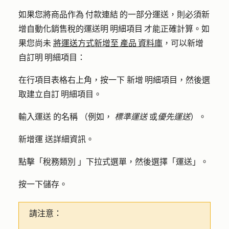
如果您將商品作為 付款連結 的一部分運送，則必須新
增自動化銷售稅的運送明 明細項目 才能正確計算。如
果您尚未
將運送方式新增至 產品 資料庫
，可以新增
自訂明 明細項目：
在行項目表格右上角，按一下
新增 明細項目
，然後選
取
建立自訂 明細項目
。
輸入運送
的名稱
（例如，
標準運送
或
優先運送
）。
新增運
送詳細資訊
。
點擊「
稅務類別
」下拉式選單，然後選擇「
運送
」。
按一下
儲存
。
請注意：