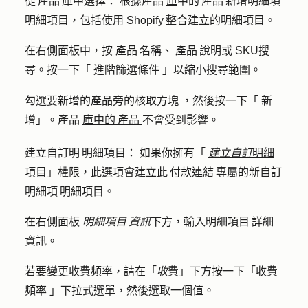
從 產品 庫中選擇：
根據產品
庫
中的 產品 新增明細項
明細項目，包括使用
Shopify 整合
建立的明細項目。
在右側面板中，按
產品 名稱
、
產品 說明
或
SKU
搜
尋。按一下「
進階篩選條件
」以縮小搜尋範圍。
advancedFilte
勾選要新增的產品旁的核取方塊
，然後按一下「
新
增
」。產品
庫中的 產品
不會受到影響。
建立自訂明 明細項目：
如果你擁有「
建立自訂
明細
項目」權限
，此選項會建立此 付款連結 專屬的新自訂
明細項 明細項目。
在右側面板
明細項目 資訊
下方，輸入
明細項目 詳細
資訊
。
若要變更收費頻率，請在「
收
費」下方按一下「
收費
頻率
」下拉式選單，然後選取一個
值
。