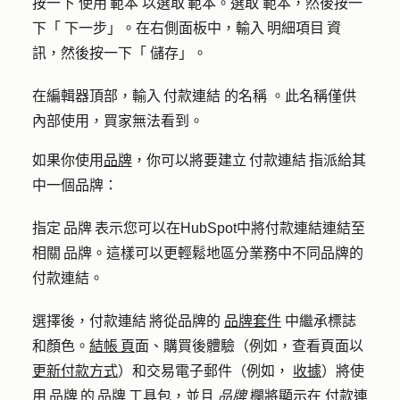
按一下
使用 範本
以選取 範本。選取
範本
，然後按一
下「
下一步
」。在右側面板中，輸入 明細項目 資
訊，然後按一下「
儲存
」。
在編輯器頂部，輸入 付款連結
的名稱
。此名稱僅供
內部使用，買家無法看到。
如果你使用
品牌
，你可以將要建立 付款連結 指派給其
中一個品牌：
指定 品牌 表示您可以在HubSpot中將付款連結連結至
相關 品牌。這樣可以更輕鬆地區分業務中不同品牌的
付款連結。
選擇後，付款連結 將從品牌的
品牌套件
中繼承標誌
和顏色。
結帳 頁
面、購買後體驗（例如，查看頁面以
更新付款方式
）和交易電子郵件（例如，
收據
）將使
用 品牌 的 品牌 工具包，並且
品牌
欄將顯示在
付款連