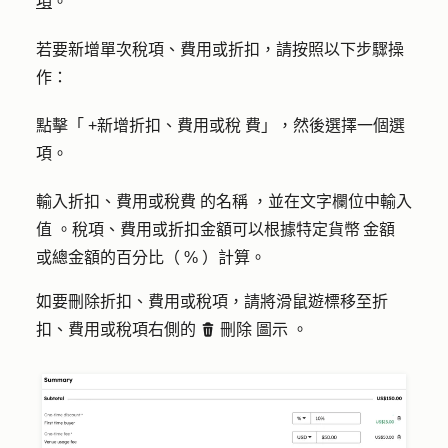
項
。
若要新增單次稅項、費用或折扣，請按照以下步驟操
作：
點擊「
+新增折扣、費用或稅
費」，然後選擇一個
選
項
。
輸入折扣、費用或稅費
的名稱
，並在文字欄位中輸入
值
。稅項、費用或折扣金額可以根據特定貨幣 金額
或總金額的百分比（ % ）計算。
如要刪除折扣、費用或稅項，請將滑鼠遊標移至折
扣、費用或稅項右側的
刪除
圖示
。
delete