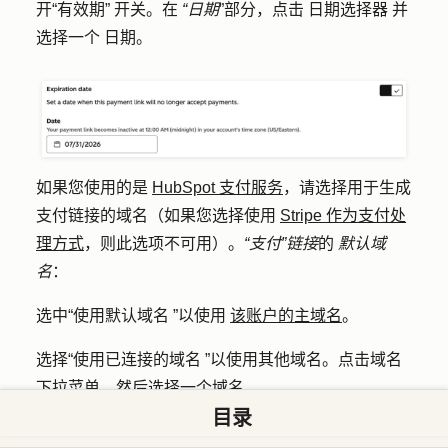
开
“有效期”
开关。在
“日期
”部分，点击
日期选择器
并
选择一个
日期
。
如果您使用的是
HubSpot 支付服务
，请选择用于生成
支付链接的域名（如果您选择使用
Stripe 作为支付处
理方式
，则此选项不可用）。
“支付”链接
的
默认域
名
：
选中
“使用默认域名
”以使用
该账户的主域名
。
选择
“使用已连接的域名
”以使用其他域名。点击
域名
下拉菜单，然后选择一个
域名
。
目录
内容别名是自动生成的，无法编辑。