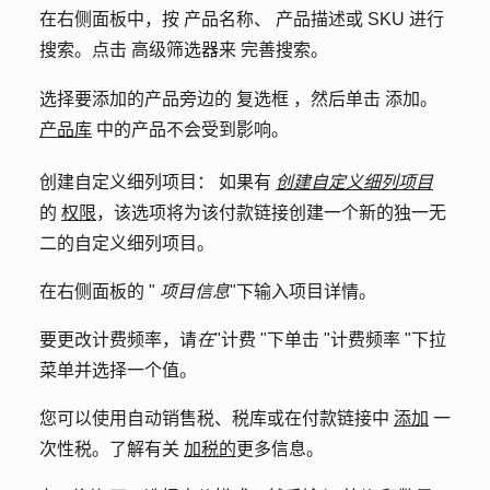
在右侧面板中，按
产品名称
、
产品描述
或
SKU
进行
搜索。点击
高级筛选器来
完善搜索。
advancedFilte
选择要添加的产品旁边的
复选框
，然后单击
添加
。
产品库
中的产品不会受到影响。
创建自定义细列项目：
如果有
创建自定义细列项目
的
权限
，该选项将为该付款链接创建一个新的独一无
二的自定义细列项目。
在右侧面板的 "
项目信息
"下输入
项目详情
。
要更改计费频率，请
在
"计费 "下单击 "
计费频率
"下拉
菜单并选择一个
值
。
您可以使用自动销售税、税库或在付款链接中
添加
一
次性税。了解有关
加税的
更多信息。