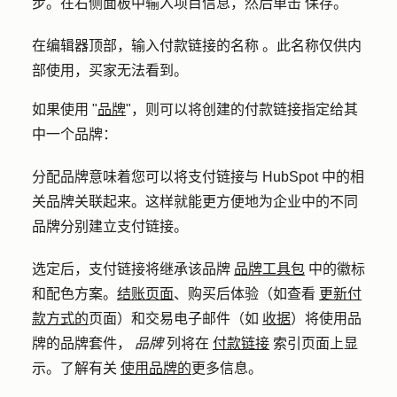
步
。在右侧面板中输入项目信息，然后单击
保存
。
在编辑器顶部，输入付款链接的
名称
。此名称仅供内
部使用，买家无法看到。
如果使用 "
品牌
"，则可以将创建的付款链接指定给其
中一个品牌：
分配品牌意味着您可以将支付链接与 HubSpot 中的相
关品牌关联起来。这样就能更方便地为企业中的不同
品牌分别建立支付链接。
选定后，支付链接将继承该品牌
品牌工具包
中的徽标
和配色方案。
结账页面
、购买后体验（如查看
更新付
款方式的
页面）和交易电子邮件（如
收据
）将使用品
牌的品牌套件，
品牌
列将在
付款链接
索引页面上显
示。了解有关
使用品牌的
更多信息。