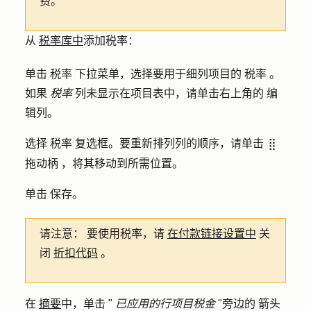
费。
从
税率库中
添加税率：
单击
税率
下拉菜单，选择要用于细列项目的
税率
。
如果
税率
列未显示在项目表中，请单击右上角的
编
辑列
。
选择
税率
复选框。要重新排列列的顺序，请单击
dragHandle
拖动柄
，将其移动到所需位置。
单击
保存
。
请注意：
要使用税率，请
在付款链接设置中
关
闭
折扣代码
。
在
摘要
中，单击 "
已应用的行项目税金
"旁边的
箭头