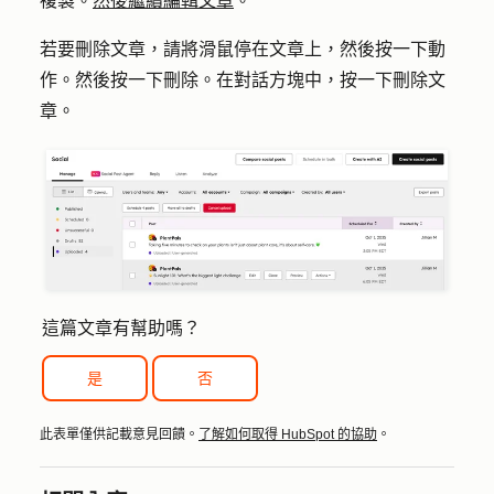
複
製
。
然後繼續編輯文章
。
若要刪除文章，請將滑鼠停在文章上，然後按一下
動
作
。然後按一下
刪除
。在對話方塊中，按一下
刪除文
章
。
這篇文章有幫助嗎？
是
否
此表單僅供記載意見回饋。
了解如何取得 HubSpot 的協助
。