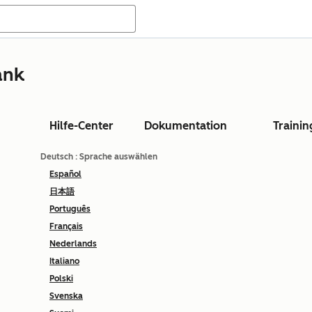
ank
Hilfe-Center
Dokumentation
Trainin
Deutsch
: Sprache auswählen
Español
日本語
Português
Français
Nederlands
Italiano
Polski
Svenska