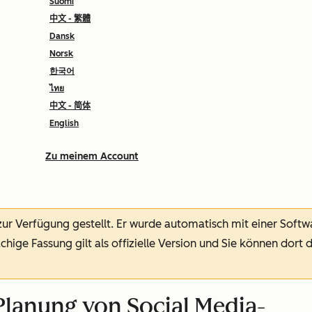
Suomi
中文 - 繁體
Dansk
Norsk
한국어
ไทย
中文 - 简体
English
Zu meinem Account
 zur Verfügung gestellt.
Er wurde automatisch mit einer Soft
chige Fassung gilt als offizielle Version und Sie können dort 
lanung von Social Media-