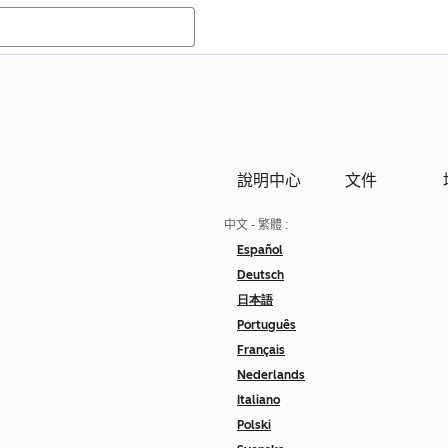
說明中心
文件
中文 - 繁體
:
Español
Deutsch
日本語
Português
Français
Nederlands
Italiano
Polski