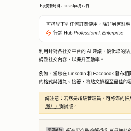
上次更新時間：
2026年6月12日
可搭配下列任何
訂閱
使用，除非另有註明
行銷 Hub
Professional, Enterprise
利用針對各社交平台的 AI 建議，優化您的
調整社交內容，以
提升互動率
。
例如，當您在 LinkedIn 和 Faceboo
的格式與語氣。接著，將貼文排程至最佳的
請注意：
若您是超級管理員，可將您的帳
間）」
測試版。
所有可存取的帳戶
或
其已連結
需要權限