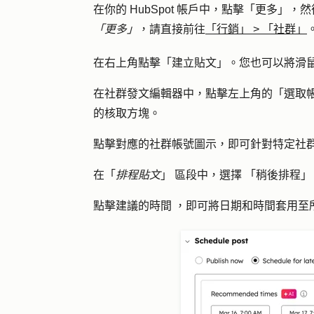
在你的 HubSpot 帳戶中，點擊
「更多」
，然
「更多」
，請直接前往
「行銷」
>
「社群」
在右上角點擊「
建立貼文
」。您也可以將滑
在社群發文編輯器中，點擊左上角的「
選取
的
核取方塊
。
點擊對應的
社群帳號圖示
，即可針對特定社
在「
排程貼文
」
區段中，選擇
「
稍後排程
」
點擊
建議的時間
，即可將日期和時間套用至