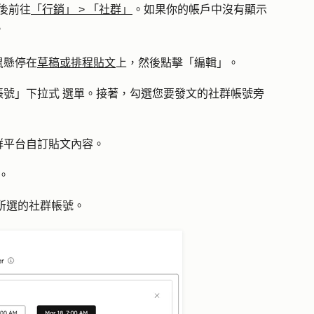
後前往
「行銷」
>
「社群」
。如果你的帳戶中沒有顯示
。
鼠懸停在
草稿或排程貼文
上，然後點擊
「編輯」
。
帳號」下拉式
選單。接著，勾選您要發文的社群帳號旁
群平台自訂貼文內容。
。
所選的社群帳號。