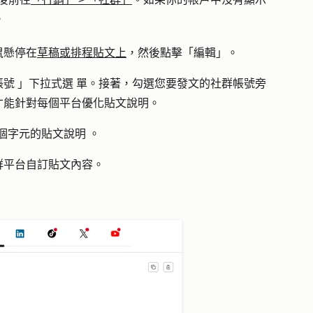
。
鼠懸停在
草稿或排程貼文上
，然後點擊「
編輯」
。
帳號
」
下拉式選
單。接著，勾選您要發文的社群帳號旁
才能針對每個平台優化貼文說明。
 個字元的
貼文說明
。
群平台自訂貼文內容。