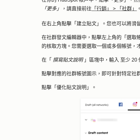
「更多」
，請直接前往
「行銷」
>
「社群」
在右上角點擊「
建立貼文
」。您也可以將滑
在社群發文編輯器中，點擊左上角的「
選取
的
核取方塊
。您需要選取一個或多個帳號，
在「
撰寫貼文說明
」區塊中，輸入
至少 20
點擊對應的
社群帳號圖示
，即可針對特定社
點擊「
優化貼文說明
」。