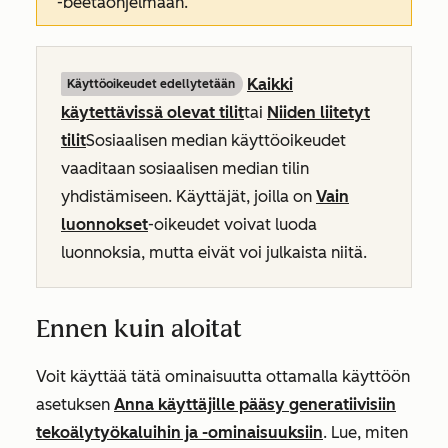
-beetaohjelmaan.
Kaikki
Käyttöoikeudet edellytetään
käytettävissä olevat tilit
tai
Niiden liitetyt
tilit
Sosiaalisen median käyttöoikeudet
vaaditaan sosiaalisen median tilin
yhdistämiseen. Käyttäjät, joilla on
Vain
luonnokset
-oikeudet voivat luoda
luonnoksia, mutta eivät voi julkaista niitä.
Ennen kuin aloitat
Voit käyttää tätä ominaisuutta ottamalla käyttöön
asetuksen
Anna käyttäjille pääsy generatiivisiin
tekoälytyökaluihin ja -ominaisuuksiin
. Lue, miten