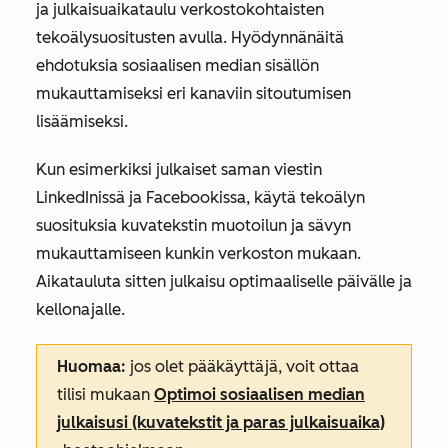
ja julkaisuaikataulu verkostokohtaisten
tekoälysuositusten avulla. Hyödynnä
näitä
ehdotuksia sosiaalisen median sisällön
mukauttamiseksi eri kanaviin
sitoutumisen
lisäämiseksi
.
Kun esimerkiksi julkaiset saman viestin
LinkedInissä ja Facebookissa, käytä tekoälyn
suosituksia kuvatekstin muotoilun ja sävyn
mukauttamiseen kunkin verkoston mukaan.
Aikatauluta sitten julkaisu optimaaliselle päivälle ja
kellonajalle.
Huomaa:
jos olet pääkäyttäjä, voit ottaa
tilisi mukaan
Optimoi sosiaalisen median
julkaisusi (kuvatekstit ja paras julkaisuaika)