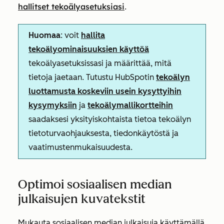
hallitset tekoälyasetuksiasi
.
Huomaa
: voit
hallita
tekoälyominaisuuksien käyttöä
tekoälyasetuksissasi ja määrittää, mitä
tietoja jaetaan. Tutustu HubSpotin
tekoälyn
luottamusta koskeviin usein kysyttyihin
kysymyksiin
ja
tekoälymallikortteihin
saadaksesi yksityiskohtaista tietoa tekoälyn
tietoturvaohjauksesta, tiedonkäytöstä ja
vaatimustenmukaisuudesta.
Optimoi sosiaalisen median
julkaisujen kuvatekstit
Mukauta sosiaalisen median julkaisuja käyttämällä