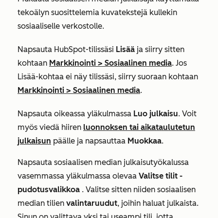
tekoälyn suosittelemia kuvatekstejä kullekin
sosiaaliselle verkostolle.
Napsauta HubSpot-tilissäsi
Lisää
ja siirry sitten
kohtaan
Markkinointi
>
Sosiaalinen media
. Jos
Lisää
-kohtaa ei näy tilissäsi, siirry suoraan kohtaan
Markkinointi
>
Sosiaalinen media
.
Napsauta oikeassa yläkulmassa
Luo julkaisu
. Voit
myös
viedä hiiren
luonnoksen tai aikataulutetun
julkaisun
päälle ja napsauttaa
Muokkaa
.
Napsauta sosiaalisen median julkaisutyökalussa
vasemmassa yläkulmassa olevaa
Valitse tilit -
pudotusvalikkoa
. Valitse sitten niiden sosiaalisen
median tilien
valintaruudut
, joihin haluat julkaista.
Sinun on valittava yksi tai useampi tili, jotta