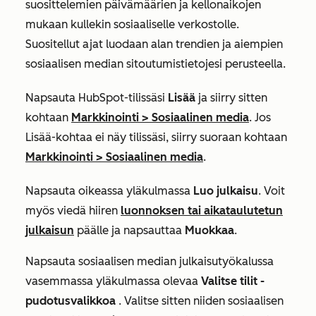
suosittelemien päivämäärien ja kellonaikojen
mukaan kullekin sosiaaliselle verkostolle.
Suositellut ajat luodaan alan trendien ja aiempien
sosiaalisen median sitoutumistietojesi perusteella.
Napsauta HubSpot-tilissäsi
Lisää
ja siirry sitten
kohtaan
Markkinointi
>
Sosiaalinen media
. Jos
Lisää
-kohtaa ei näy tilissäsi, siirry suoraan kohtaan
Markkinointi
>
Sosiaalinen media
.
Napsauta oikeassa yläkulmassa
Luo julkaisu
. Voit
myös
viedä hiiren
luonnoksen tai aikataulutetun
julkaisun
päälle ja napsauttaa
Muokkaa
.
Napsauta sosiaalisen median julkaisutyökalussa
vasemmassa yläkulmassa olevaa
Valitse tilit -
pudotusvalikkoa
. Valitse sitten niiden sosiaalisen