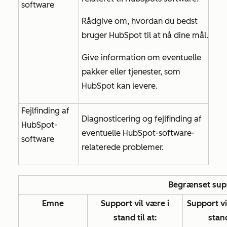
software
Rådgive om, hvordan du bedst
bruger HubSpot til at nå dine mål.
Give information om eventuelle
pakker eller tjenester, som
HubSpot kan levere.
Fejlfinding af
Diagnosticering og fejlfinding af
HubSpot-
eventuelle HubSpot-software-
software
relaterede problemer.
Begrænset sup
Emne
Support vil være i
Support vi
stand til at:
stand