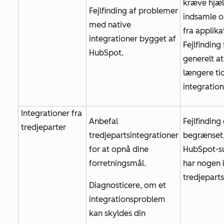
kræve hjælp
Fejlfinding af problemer
indsamle o
med native
fra applika
integrationer bygget af
Fejlfinding
HubSpot.
generelt at
længere tid
integratio
Integrationer fra
Anbefal
Fejlfinding
tredjeparter
tredjepartsintegrationer
begrænset
for at opnå dine
HubSpot-su
forretningsmål.
har nogen i
tredjeparts
Diagnosticere, om et
integrationsproblem
kan skyldes din