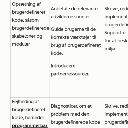
Opsætning af
Anbefale de relevante
Skrive, red
brugerdefineret
udviklerressourcer.
implement
kode, såsom
brugerdefi
brugerdefinerede
Guide brugerne til de
Support er
skabeloner og
korrekte værktøjer til
for at besky
moduler
brug af brugerdefineret
miljø.
kode.
Introducere
partnerressourcer.
Fejlfinding af
Diagnosticer, om et
Skrive, red
brugerdefineret
problem med den
implement
kode, herunder
brugerdefinerede kode
brugerdefi
programmerbar