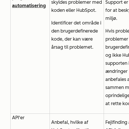
skyldes problemer med
Support er
automatisering
koden eller HubSpot.
for at besky
miljø.
Identificer det område i
den brugerdefinerede
Hvis probl
kode, der kan være
problemer
årsag til problemet.
brugerdefi
og ikke Hu
supporten 
ændringer 
anbefales 
sammen m
oprindelige
at rette ko
API'er
Anbefal, hvilke af
Fejlfinding