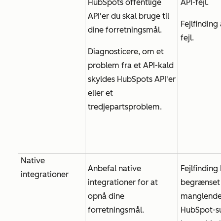
HubSpots offentlige
API-fejl.
API'er du skal bruge til
Fejlfinding
dine forretningsmål.
fejl.
Diagnosticere, om et
problem fra et API-kald
skyldes HubSpots API'er
eller et
tredjepartsproblem.
Native
Anbefal native
Fejlfinding
integrationer
integrationer for at
begrænset 
opnå dine
manglende 
forretningsmål.
HubSpot-s