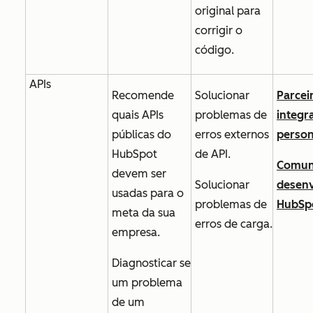
original para
corrigir o
código.
APIs
Recomende
Solucionar
Parcei
quais APIs
problemas de
integr
públicas do
erros externos
person
HubSpot
de API.
Comun
devem ser
Solucionar
desen
usadas para o
problemas de
HubSp
meta da sua
erros de carga.
empresa.
Diagnosticar se
um problema
de um