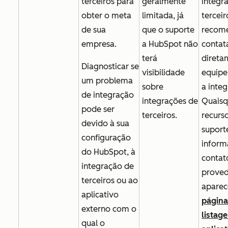
terceiros para
geralmente
integr
obter o meta
limitada, já
terceir
de sua
que o suporte
recom
empresa.
a HubSpot não
contat
terá
direta
Diagnosticar se
visibilidade
equipe
um problema
sobre
a inte
de integração
integrações de
Quaisq
pode ser
terceiros.
recurs
devido à sua
suport
configuração
inform
do HubSpot, à
contat
integração de
prove
terceiros ou ao
aparec
aplicativo
página
externo com o
listag
qual o