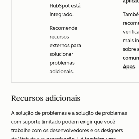
aplica
HubSpot está
integrado.
També
recom
Recomende
verific
recursos
mais i
externos para
sobre 
solucionar
comun
problemas
Apps
.
adicionais.
Recursos adicionais
A solução de problemas e a solução de problemas
com suporte limitado podem exigir que você
trabalhe com os desenvolvedores e os designers