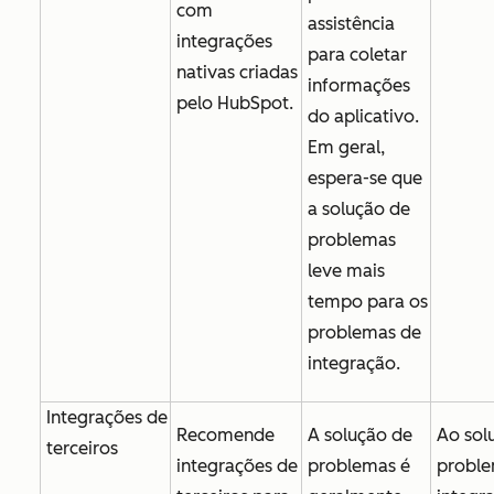
com
assistência
integrações
para coletar
nativas criadas
informações
pelo HubSpot.
do aplicativo.
Em geral,
espera-se que
a solução de
problemas
leve mais
tempo para os
problemas de
integração.
Integrações de
Recomende
A solução de
Ao sol
terceiros
integrações de
problemas é
proble