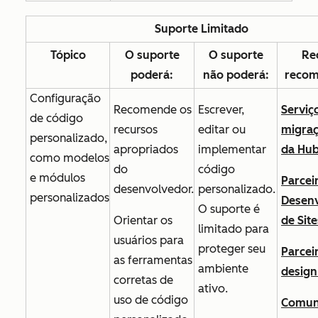
Suporte Limitado
Tópico
O suporte
O suporte
Re
poderá:
não poderá:
recom
Configuração
Recomende os
Escrever,
Serviç
de código
recursos
editar ou
migraç
personalizado,
apropriados
implementar
da Hu
como modelos
do
código
e módulos
Parcei
desenvolvedor.
personalizado.
personalizados
Desen
O suporte é
Orientar os
de Site
limitado para
usuários para
proteger seu
Parcei
as ferramentas
ambiente
design
corretas de
ativo.
uso de código
Comun