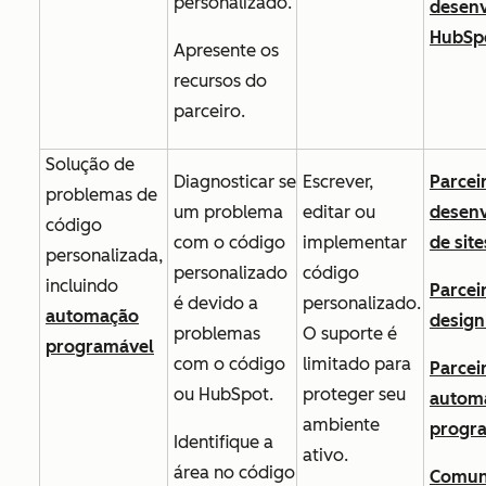
personalizado.
desen
HubSp
Apresente os
recursos do
parceiro.
Solução de
Diagnosticar se
Escrever,
Parcei
problemas de
um problema
editar ou
desen
código
com o código
implementar
de site
personalizada,
personalizado
código
incluindo
Parcei
é devido a
personalizado.
automação
design
problemas
O suporte é
programável
com o código
limitado para
Parcei
ou HubSpot.
proteger seu
autom
ambiente
progr
Identifique a
ativo.
área no código
Comun