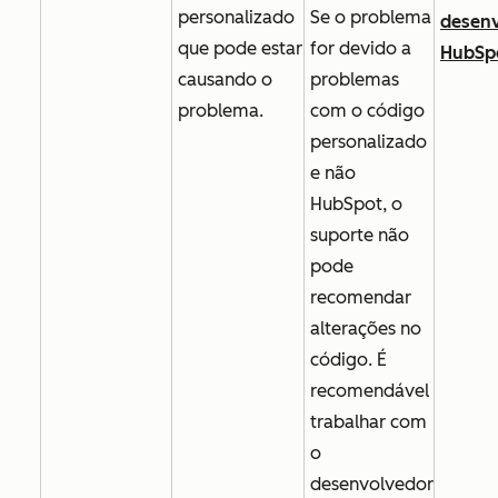
personalizado
Se o problema
desen
que pode estar
for devido a
HubSp
causando o
problemas
problema.
com o código
personalizado
e não
HubSpot, o
suporte não
pode
recomendar
alterações no
código. É
recomendável
trabalhar com
o
desenvolvedor