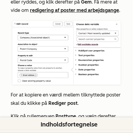
eller ryddes, og klik derefter på
Gem
. Få mere at
vide om
redigering af poster med arbejdsgange
.
For at kopiere en værdi mellem tilknyttede poster
skal du klikke på
Rediger post
.
Klik på rullemenuen
Posttype
, og vælg derefter
Indholdsfortegnelse
det
objekt
, der skal kopieres fra.