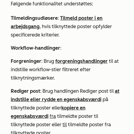
Følgende funktionalitet understøttes:
Tilmeldingsudløsere
:
Tilmeld poster i en
arbejdsgang
, hvis tilknyttede poster opfylder
specificerede kriterier.
Workflow-handlinger
:
Forgreninger
: Brug
forgreningshandlinger
til at
indstille workflow-stier filtreret efter
tilknytningsmærker.
Rediger post
: Brug
handlingen
Rediger post
til
at
indstille eller rydde en egenskabsværdi
på
tilknyttede poster eller
kopiere en
egenskabsværdi
fra
tilmeldte poster til
tilknyttede poster eller
til
tilmeldte poster fra
tilknyttede poster.