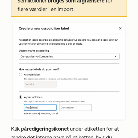
Semikoloner
bruges som afgrænsere
for
flere værdier i en import.
Klik på
redigeringsikonet
under etiketten for at
ændre det interne navn på etiketten, hvis du