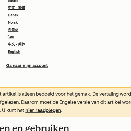
Suomi
中文 - 繁體
Dansk
Norsk
한국어
ไทย
中文 - 简体
English
Ga naar mijn account
t artikel is alleen bedoeld voor het gemak.
De vertaling wor
oefgelezen. Daarom moet de Engelse versie van dit artikel w
. U kunt het
hier raadplegen
.
ken en gebruiken