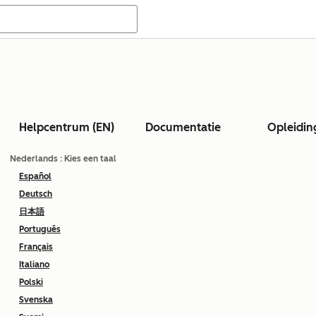
Helpcentrum (EN)
Documentatie
Opleidin
Nederlands
: Kies een taal
Español
Deutsch
日本語
Português
Français
Italiano
Polski
Svenska