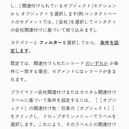
し、[
関連付けられているオブジェクト
]セクション
から
オブジェクト
を選択します(例:コンタクトベー
スのセグメントでは、[
会社
]を選択してコンタクト
の会社関連付けに基づいて絞り込みます)。
カテゴリー
と
フィルター
を選択して
から、
条件を設
定します
。
既定では、関連付けられたレコード
のいずれか
が条
件に一致する場合、セグメントにはレコードが含ま
れます。
プライマリー会社関連付けまたはカスタム関連付け
ラベルに基づいて条件を設定するには、
［［オブジ
ェクト］の関連付け先：任意の［オブジェクト］］
をクリックし、ドロップダウンメニューで
ラベル
を
選択します。
これにより、そのラベルとの関連付け