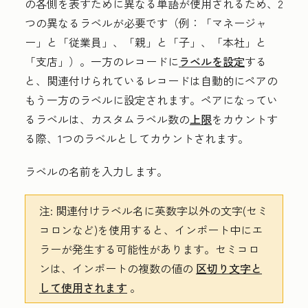
の各側を表すために異なる単語が使用されるため、2
つの異なるラベルが必要です（例：「マネージャ
ー
」と「従業員
」、「親
」と「子
」、「本社
」と
「支店
」）。一方のレコードに
ラベルを設定
する
と、関連付けられているレコードは自動的にペアの
もう一方のラベルに設定されます。ペアになってい
るラベルは、カスタムラベル数の
上限
をカウントす
る際、1つのラベルとしてカウントされます。
ラベルの
名前
を入力します。
注:
関連付けラベル名に英数字以外の文字(セミ
コロンなど)を使用すると、インポート中にエ
ラーが発生する可能性があります。セミコロ
ンは、インポートの複数の値の
区切り文字と
して使用されます
。