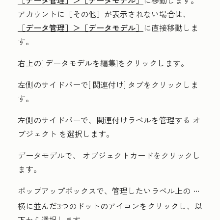
アカウントに
［その他］が表示されない場合は、
［データ管理］＞
［データモデル］
に直接移動しま
す。
右上の[
データモデルを編集
]をクリックします。
左側のサイドバーで[
関連付け]
タブをクリックしま
す。
左側のサイドバーで、関連付けラベルを管理する
オ
ブジェクト
を選択します。
データモデルで、
オブジェクトカード
をクリックし
ます。
ポップアップボックスで、管理したいラベル上の
ellipses
横に並んだ3つのドットのアイコン
をクリックし、以
下から選択します。