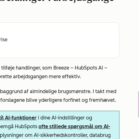
rise
 tilføje handlinger, som Breeze – HubSpots AI –
prette arbejdsgangen mere effektiv.
å baggrund af almindelige brugsmønstre. I takt med
 forslagene blive yderligere forfinet og fremhævet.
il AI-funktioner
i dine AI-indstillinger og
ennemgå HubSpots
ofte stillede spørgsmål om AI-
plysninger om AI-sikkerhedskontroller, databrug