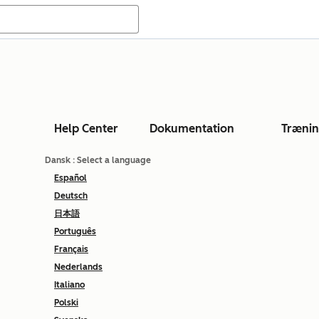
Help Center
Dokumentation
Træni
Dansk
: Select a language
Español
Deutsch
日本語
Português
Français
Nederlands
Italiano
Polski