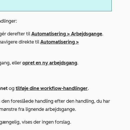
dlinger:
ér derefter til
Automatisering
>
Arbejdsgange
.
navigere direkte til
Automatisering
>
gang, eller
opret en ny arbejdsgang
.
onet
og
tilføje dine workflow-handlinger
.
s den foreslåede handling efter den handling, du har
 mønstre fra lignende arbejdsgange.
gængelig, vises der ingen forslag.