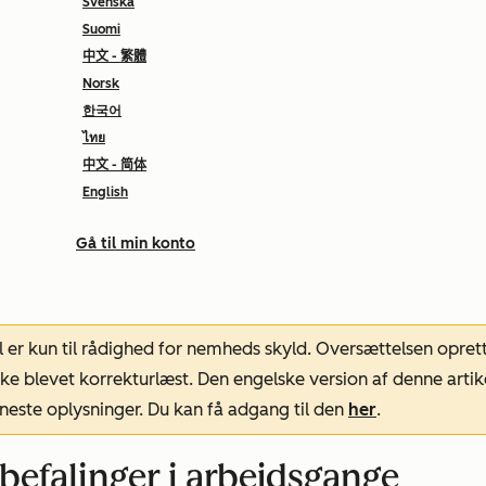
Svenska
Suomi
中文 - 繁體
Norsk
한국어
ไทย
中文 - 简体
English
Gå til min konto
l er kun til rådighed for nemheds skyld. Oversættelsen opret
ke blevet korrekturlæst. Den engelske version af denne artik
neste oplysninger. Du kan få adgang til den
her
.
efalinger i arbejdsgange