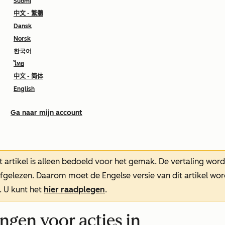
Suomi
中文 - 繁體
Dansk
Norsk
한국어
ไทย
中文 - 简体
English
Ga naar mijn account
t artikel is alleen bedoeld voor het gemak.
De vertaling wor
oefgelezen. Daarom moet de Engelse versie van dit artikel w
. U kunt het
hier raadplegen
.
ngen voor acties in