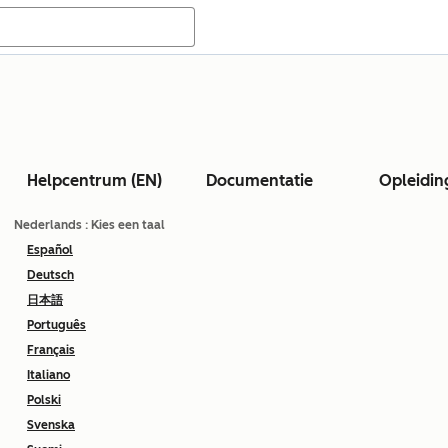
Helpcentrum (EN)
Documentatie
Opleidin
Nederlands
: Kies een taal
Español
Deutsch
日本語
Português
Français
Italiano
Polski
Svenska