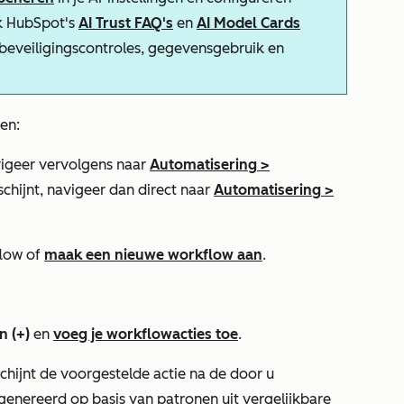
k HubSpot's
AI Trust FAQ's
en
AI Model Cards
-beveiligingscontroles, gegevensgebruik en
en:
igeer vervolgens naar
Automatisering
>
schijnt, navigeer dan direct naar
Automatisering
>
low of
maak een nieuwe workflow aan
.
n (+)
en
voeg je workflowacties toe
.
schijnt de voorgestelde actie na de door u
enereerd op basis van patronen uit vergelijkbare